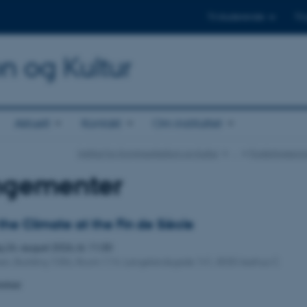
Til studerende
Til
on og Kultur
Aktuelt
Kontakt
Om instituttet
Institut for Kommunikation og Kultur
…
Forskningspr
ngementer
he Climate at the Fin de Siècle
g
26.
august 2026,
kl. 11:30
en, Building 1586, Room 114. Langelandsgade 141, 8000 Aarhus C
minar