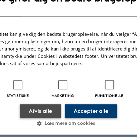
ns. Organized by HISTAC, Research programme.
g
28.
oktober 2025,
kl. 09:30
rikken, Vestergade 49B, 8000 Aarhus C
on, Senior Publisher Bloomsbury Academic.
itet kan give dig den bedste brugeroplevelse, når du vælger ”A
es gemmer oplysninger om, hvordan en bruger interagerer med
er anonymiseret, og de kan ikke bruges til at identificere dig d
ation: The Animist Ontology of Play
t samtykke under Cookies i webstedets footer. Universitetet br
g
24.
oktober 2025,
kl. 09:00
kies sat af vores samarbejdspartnere.
ark 1481/341 at 9.00-12.30. In Mårslet Church 14.00-17.00.
 on play – with ensuing ludic workshop.
STATISTISKE
MARKETING
FUNKTIONELLE
rown Bag seminar den 22/10-2025
g
22.
oktober 2025,
kl. 12:00
Afvis alle
Accepter alle
en, bygning 1580, lokale 249, Langelandsgade 139, 8000 Aarhus C
Læs mere om cookies
ipating in what is out there: Art museum-school collaborations for cultural sus