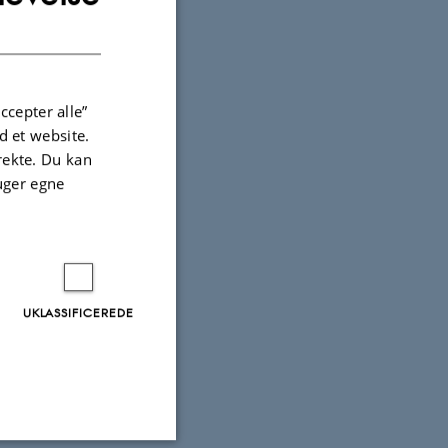
DANISH
ccepter alle”
 et website.
irekte. Du kan
uger egne
UKLASSIFICEREDE
tainability