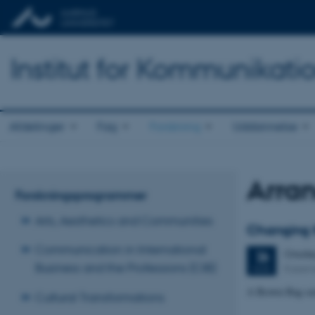
Institut for Kommunikati
Afdelinger
Fag
Forskning
Uddannelse
Arra
Forskningsprogrammer
Arts, Aesthetics and Communities
Changing t
Communication in International
Onsda
26
Business and the Professions (CIB)
Kasern
AUG.
A Brown Bag se
Cultural Transformations