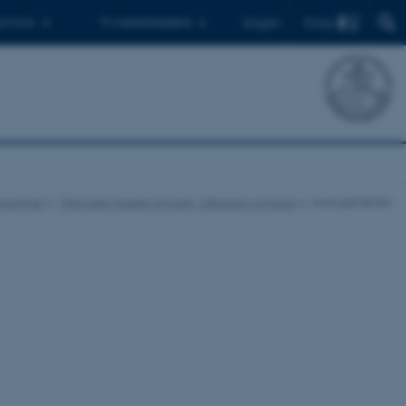
Find
 ph.d.er
Til medarbejdere
English
ogrammer
Historiske Studier af Kunst, Litteratur og Kultur
Arrangementer