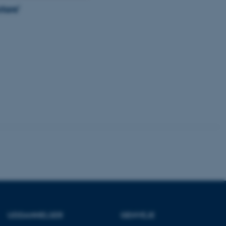
tors’
Uklassificerede
ere nogle
rer uden disse
 vores CMS-udbyder,
identificere en backend-
bruger er logget ind i
rbundet med Typo3-
emet. Det bruges generelt
ntifikator for at gøre det
præferencer, men i mange
 ikke nødvendigt, da det
lt af platformen, skønt
UDDANNELSER
GENVEJE
webstedsadministratorer. I
dstillet til at blive