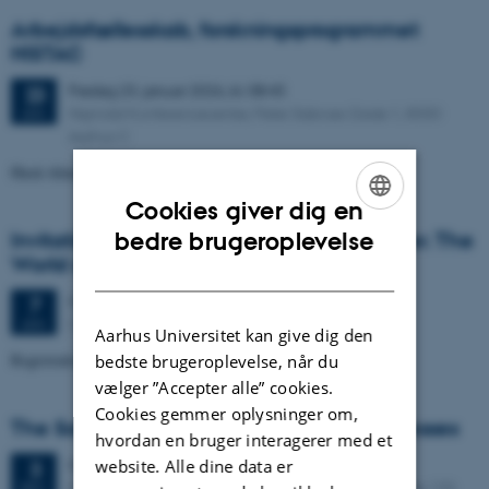
Arbejdsfællesskab, forskningsprogrammet
HISTAC
Fredag
23.
januar 2026,
kl. 08:45
23
Hejmdal Konferencecenter, Peter Sabroes Gade 1, 8000
JAN.
Aarhus C
Husk tilmelding!
Cookies giver dig en
ENGLISH
bedre brugeroplevelse
Invitation to see the exhibitions Plant Fever. The
World on the Windowsill
DANISH
Onsdag
7.
januar 2026,
kl. 08:45
7
Copenhagen
JAN.
Aarhus Universitet kan give dig den
Registration to Pernille Leth-Espensen.
bedste brugeroplevelse, når du
vælger ”Accepter alle” cookies.
Cookies gemmer oplysninger om,
The Salutogenic Potential of Artistic Processes
hvordan en bruger interagerer med et
Onsdag
3.
december 2025,
kl. 11:30
website. Alle dine data er
3
Kasernen, Building 1580, Room 214. Langelandsgade 139,
DEC.