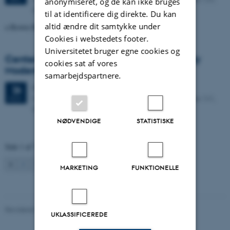
anonymiseret, og de kan ikke bruges
8000 Aarhus C
til at identificere dig direkte. Du kan
altid ændre dit samtykke under
a Brown Bag seminar
Cookies i webstedets footer.
Universitetet bruger egne cookies og
Center for Early Modern Studies. 10th Early
cookies sat af vores
Modern Workshop
samarbejdspartnere.
Onsdag
26.
november 2025,
kl. 11:00
26
Kasernen, Building 1586, Room 114. Langelandsgade 141,
NOV.
8000 Aarhus C
NØDVENDIGE
STATISTISKE
Side 1 af 7
1
2
3
…
7
Næste
MARKETING
FUNKTIONELLE
Revideret 22.03.2024
-
Web Katrinebjerg Kasernen, CC
UKLASSIFICEREDE