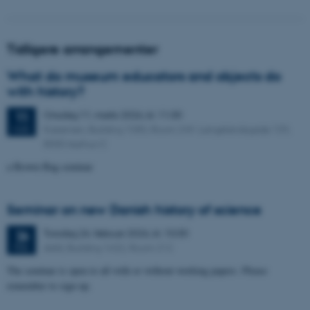
Tidligere arrangementer
What do museum educators and objects do
with history?
Onsdag
11.
marts 2026,
kl. 11:30
11
Kasernen, Building 1580, Room 249. Langelandsgade 139,
MAR.
8000 Aarhus C
a Brown Bag seminar
Seminar on new Danish history of science
Torsdag
26.
februar 2026,
kl. 10:30
26
AIAS, Building 1632, Room 212
FEB.
The seminar is open to all with or without working papers. Please
remember to sign up.