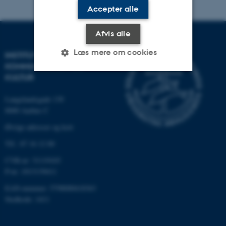
Accepter alle
Afvis alle
Læs mere om cookies
INSTITUT FOR
KOMMUNIKATION OG
KULTUR
Nødvendige
Statistiske
Marketing
Langelandsgade 139
Funktionelle
Uklassificerede
8000 Aarhus C
Øvrige adresser og kort
Tlf.: 87 16 12 00
Nødvendige cookies hjælper
CVR-nr: 31119103
med at gøre hjemmesiden
P-nr: 1013139411
brugbar ved at aktivere nogle
EAN-nummer: 5798000418363
grundlæggende funktioner
Stedkode: 1411
som navigation mm.
Hjemmesiden kan ikke
fungerer uden disse cookies.