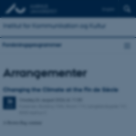
English
Institut for Kommunikation og Kultur
Forskningsprogrammer
Arrangementer
Changing the Climate at the Fin de Siècle
Onsdag
26.
august 2026,
kl. 11:30
26
Kasernen, Building 1586, Room 114. Langelandsgade 141,
AUG.
8000 Aarhus C
A Brown Bag seminar