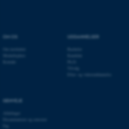
Navn
Udbyder / Domæne
be_typo_user
TYPO3 Association
OM OS
UDDANNELSER
.au.dk
Om instituttet
Bachelor
Medarbejdere
Kandidat
fe_typo_user
Typo3 Association
Kontakt
Ph.D.
.au.dk
Tilvalg
Efter- og videreuddannelse
GENVEJE
Afdelinger
Eksaminatorer og censorer
Fag