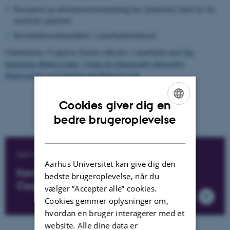
Perception og informationsbearbejdning hos mennesker inden for det
autistiske spektrum
Koordinationsdynamikker i samarbejdsrelationer.
Uddannelsen i Cognitive Science udbydes i samarbejde med
The
Interacting Minds Centre
,
Center for Functionally Integrative
Neuroscience
og
Cognition and Behavior Lab
.
Cookies giver dig en
ENGLISH
bedre brugeroplevelse
DANISH
Netværk
Aarhus Universitet kan give dig den
Kandidat- og alumnenetværk for
bedste brugeroplevelse, når du
Cognitive Science
vælger ”Accepter alle” cookies.
Cookies gemmer oplysninger om,
hvordan en bruger interagerer med et
website. Alle dine data er