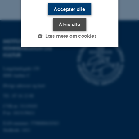
Accepter alle
Afvis alle
Læs mere om cookies
INSTITUT FOR
KOMMUNIKATION OG
KULTUR
Nødvendige
Statistiske
Marketing
Langelandsgade 139
Funktionelle
Uklassificerede
8000 Aarhus C
Øvrige adresser og kort
Tlf.: 87 16 12 00
Nødvendige cookies hjælper
med at gøre hjemmesiden
CVR-nr: 31119103
brugbar ved at aktivere nogle
P-nr: 1013139411
grundlæggende funktioner
EAN-nummer: 5798000418363
som navigation mm.
Stedkode: 1411
Hjemmesiden kan ikke