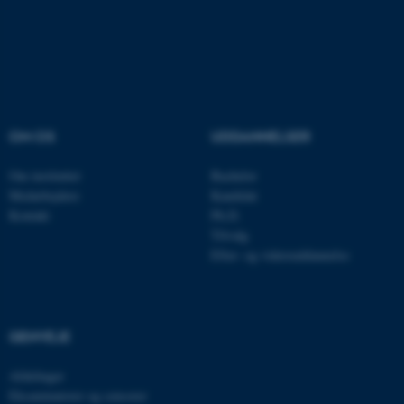
fungerer uden disse cookies.
Navn
Udbyder / Domæne
be_typo_user
TYPO3 Association
.au.dk
OM OS
UDDANNELSER
Om instituttet
Bachelor
Medarbejdere
Kandidat
fe_typo_user
Typo3 Association
Kontakt
Ph.D.
.au.dk
Tilvalg
Efter- og videreuddannelse
GENVEJE
Afdelinger
Eksaminatorer og censorer