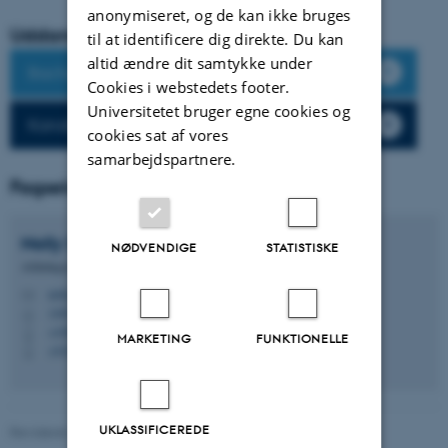
anonymiseret, og de kan ikke bruges
Uddannelser
til at identificere dig direkte. Du kan
altid ændre dit samtykke under
Bacheloruddannelsen
Cookies i webstedets footer.
Universitetet bruger egne cookies og
Kandidatuddannelsen
cookies sat af vores
samarbejdspartnere.
Fagsekretær
Nelly
Dupont
NØDVENDIGE
STATISTISKE
Afdelingssekretær
nelly.dupont@cc.au.dk
M
1485, 339
H
+4587163135
P
MARKETING
FUNKTIONELLE
+93508886
P
UKLASSIFICEREDE
Revideret 16.04.2026
-
Web Nobel, CC