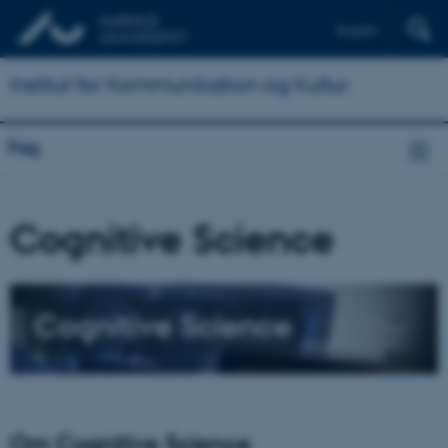
English
Institut for Kommunikation og Kultur
Fag
Cognitive Science
Cognitive Science
Om Cognitive Science