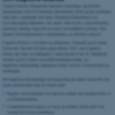
Cognitive Science (Kognitionsvidenskab) beskæftiger sig med den
menneskelige evne til at bearbejde informationer, forstå og løse problemer,
alene eller i samarbejde med andre. Kognitionsvidenskaben er en
tværvidenskablig uddannelse, der samler viden fra bl.a. neurovidenskab,
psykologi, datalogi, lingvistik og teorier om komplekse systemer. Den
primære forskningsmetode er eksperimenter og statistiske analyser.
Cognitive Science er en relativt ny uddannelse i Danmark og på Aarhus
Universitet. Den blev for første gang udbudt i 2015, men Cognitive
Science har siden sin undfangelse i anden halvdel af det 20. århundrede
udviklet sig til et yderst succesfuldt forskningsområde, og
kognitionsvidenskabelige uddannelser findes ved over 70 universiteter på
verdensplan.
Det kognitionsvidenskabelige forskningsmiljø på Aarhus Universitet står
stærkt internationalt inden for blandt andet:
Kognitiv neurovidenskab, hvor hjernens arbejde med sprogforståelse er
et af hovedområderne
Computerbaserede analyser af sprog og stemme, blandt andet som
værktøj til at forstå sindslidelser