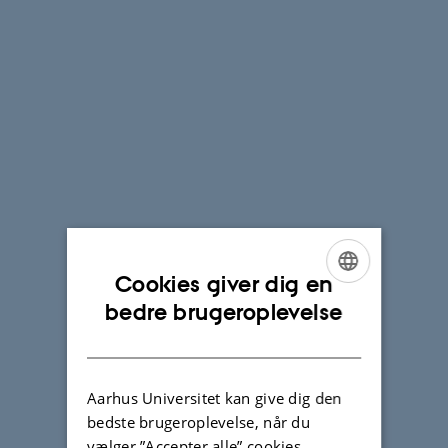
Tilvalg
på
tværs
Herunder
finder
du
alle
de
tilvalg,
der
udbydes
ved
Cookies giver dig en
Institut
ENGLISH
bedre brugeroplevelse
for Kommunikation
og
DANISH
Kultur.
Klik
Aarhus Universitet kan give dig den
videre
bedste brugeroplevelse, når du
på
vælger ”Accepter alle” cookies.
de