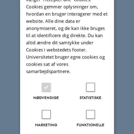
enkelte
Cookies gemmer oplysninger om,
tilvalg
hvordan en bruger interagerer med et
for
website. Alle dine data er
at
anonymiseret, og de kan ikke bruges
komme
til at identificere dig direkte. Du kan
til
altid ændre dit samtykke under
Studieguiden.
Cookies i webstedets footer.
Her
Universitetet bruger egne cookies og
kan
cookies sat af vores
du
samarbejdspartnere.
læse
om:
optagelseskrav,
tilvalgets
NØDVENDIGE
STATISTISKE
opbygning,
studielivet,
og
hvordan
du
MARKETING
FUNKTIONELLE
kombinerer