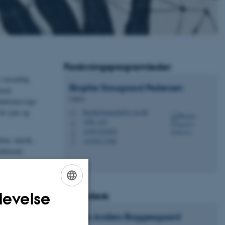
Forskningsprogramleder
n væsentlig
Birgitte Stougaard
Pedersen
tisk
Lektor
fundsmæssige
til syne og
birgittestougaard@cc.au.dk
M
1580, 343
H
+4587163028
P
ktur, musik,
+4530113386
P
tablerede
- og kultur,
sansning,
levelse
Co-ledere
ENGLISH
DANISH
Mads Anders
Baggesgaard