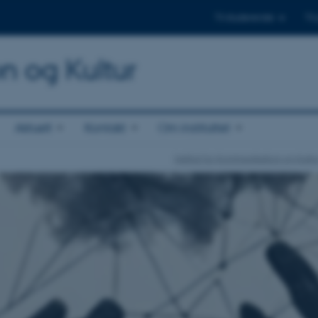
Til studerende
Til
on og Kultur
Aktuelt
Kontakt
Om instituttet
Institut for Kommunikation og Kultu