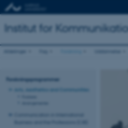
Institut for Kommunikati
Afdelinger
Fag
Forskning
Uddannelse
Forskningsprogrammer
Arts, Aesthetics and Communities
Forskere
Arrangementer
Communication in International
Business and the Professions (CIB)