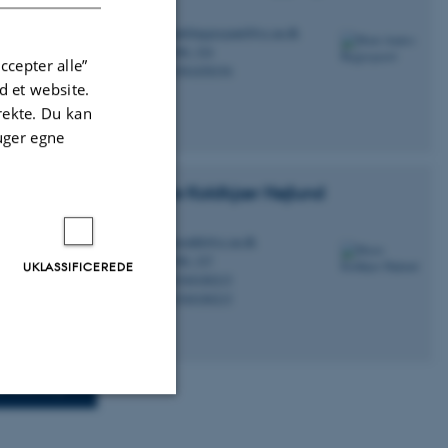
Lektor
madsbaggesgaard@cc.au.dk
M
ænketanken.
1580, 324
H
værende
ccepter alle”
+4561658194
P
 et website.
irekte. Du kan
uger egne
Marie Koldkjær
Højlund
Lektor
musmkh@cc.au.dk
M
1580, 327
H
UKLASSIFICEREDE
+4540180215
P
AI Images
+4540180215
P
he
f Slavery
Uklassificerede