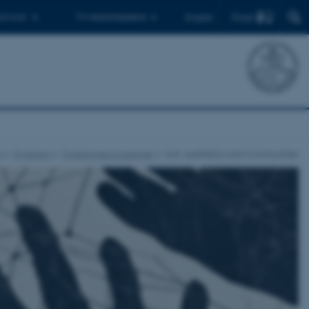
Find
 ph.d.er
Til medarbejdere
English
r
Forskning
Forskningsprogrammer
Arts, Aesthetics and Communities