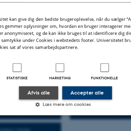
's Forskingstorsdage E24 hver torsdag kl 9:00 -15:00, bygning 1580-428 T
løbende workshops om forskningsansøgninger og feedbacksessioner på igang
itet kan give dig den bedste brugeroplevelse, når du vælger ”A
es gemmer oplysninger om, hvordan en bruger interagerer med
 i forskningstorsdage og feedbackworkshops, kontakt Birgitte Stougaard
er anonymiseret, og de kan ikke bruges til at identificere dig d
ittestougaard@cc.au.dk
t samtykke under Cookies i webstedets footer. Universitetet br
kies sat af vores samarbejdspartnere.
centre tilknyttet programmet
terfaces, Events
Center for Sound Studies
STATISTISKE
MARKETING
FUNKTIONELLE
 Research in Artistic
Centre for Aesthetics of 
under Contemporary
(AIIM)
Afvis alle
Accepter alle
s
Læs mere om cookies
Centre for the Study of t
Voice Studies
Literatures and Cultures o
Statistiske
Marketing
Funktionelle
 mellem Medier