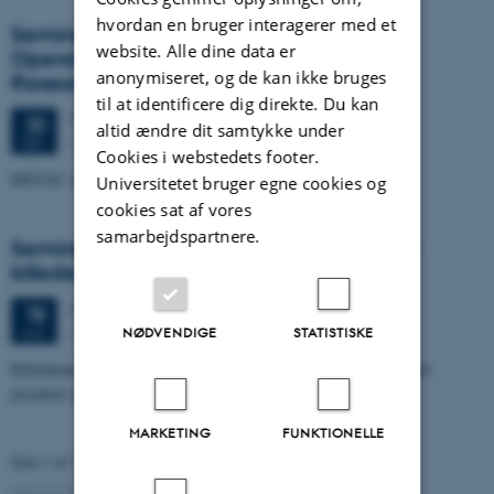
hvordan en bruger interagerer med et
Seminar On Digital Analysis and
website. Alle dine data er
Operationalization in Literary-Historical
anonymiseret, og de kan ikke bruges
Research
til at identificere dig direkte. Du kan
Tirsdag
23.
september 2025,
kl. 13:00
23
altid ændre dit samtykke under
Hejmdal, Peter Sabroes Gade 1, 8000 Aarhus C
SEP.
Cookies i webstedets footer.
HISTAC invite you to an open seminar
Universitetet bruger egne cookies og
cookies sat af vores
samarbejdspartnere.
Seminar 2025: Kunsten at problematisere
billeder
Onsdag
18.
juni 2025,
kl. 09:30
18
rum46. Studsgade 46, 8000 Aarhus C
JUN.
NØDVENDIGE
STATISTISKE
Billedmateriale har gennem tiden spillet en central rolle i koloniale
projekter på globalt plan.
MARKETING
FUNKTIONELLE
Side 3 af 7