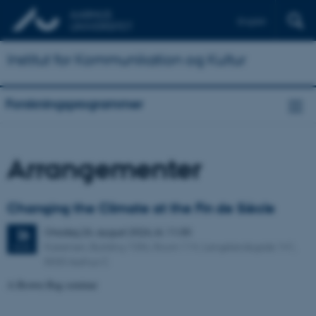
English
Institut for Kommunikation og Kultur
Forskningsprogrammer
Arrangementer
Changing the Climate at the Fin de Siècle
Onsdag
26.
august 2026,
kl. 11:30
26
Kasernen, Building 1586, Room 114. Langelandsgade 141,
AUG.
8000 Aarhus C
A Brown Bag seminar