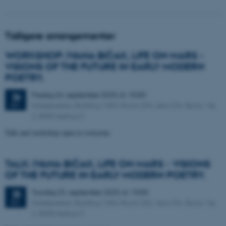
Tidligere arrangementer
WORKSHOP: IVANA BIČAK, LIFE ON MARS -
VISIONS OF THE FUTURE IN EARLY MODERN
POETRY.
Fredag
26.
september 2025,
kl. 10:00
26
Nobelparken, Building 1484, Room 204. Jens Chr. Skous Vej
SEP.
2, 8000 Aarhus C
Talk and workshop open to everyone.
TALK: IVANA BIČAK, LIFE ON MARS - VISIONS
OF THE FUTURE IN EARLY MODERN POETRY.
Torsdag
25.
september 2025,
kl. 10:00
25
Nobelparken, Building 1484, Room 202. Jens Chr. Skous Vej
SEP.
2, 8000 Aarhus C