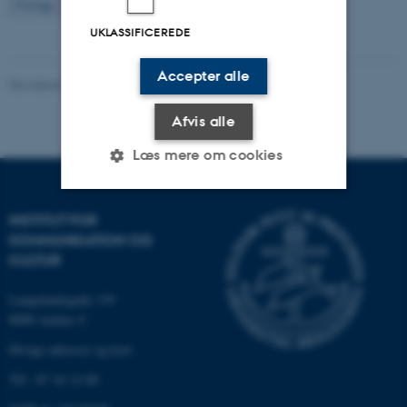
3
Forrige
2
4
…
7
Næste
UKLASSIFICEREDE
Accepter alle
Revideret 22.03.2024
-
Web Katrinebjerg Kasernen, CC
Afvis alle
Læs mere om cookies
INSTITUT FOR
Nødvendige
Statistiske
Marketing
KOMMUNIKATION OG
Funktionelle
Uklassificerede
KULTUR
Langelandsgade 139
8000 Aarhus C
Nødvendige cookies hjælper
Øvrige adresser og kort
med at gøre hjemmesiden
brugbar ved at aktivere nogle
Tlf.: 87 16 12 00
grundlæggende funktioner