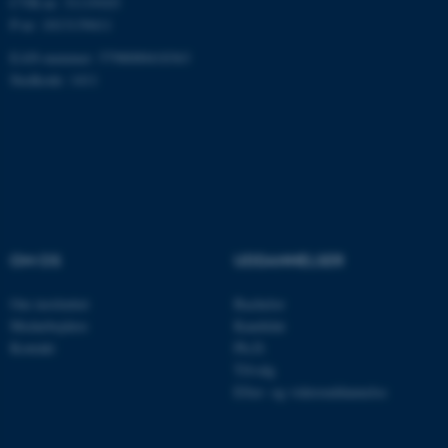
CVR-nr: 31119103
som navigation mm.
P-nr: 1013139411
Hjemmesiden kan ikke
EAN-nummer: 5798000418363
fungerer uden disse cookies.
Stedkode: 1411
Navn
Udbyder / Domæne
be_typo_user
TYPO3 Association
.au.dk
OM OS
UDDANNELSER
fe_typo_user
Typo3 Association
.au.dk
Om instituttet
Bachelor
Medarbejdere
Kandidat
Kontakt
Ph.D.
Tilvalg
Efter- og videreuddannelse