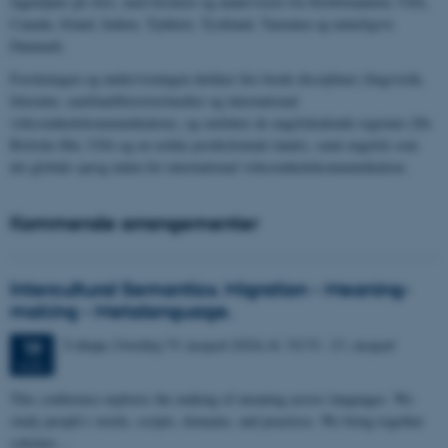
fagmiljøer på Arts, med forskere og undervisere fra Storbritannien, USA,
Canada, Irland, Indien, Tjekkiet, Tyskland, Tanzania og naturligvis
Danmark.
Forskningen og undervisningen dækker fire brede discipliner (lingvistik,
litteratur, samfund/historie/medier og international
virksomhedskommunikation), og omfatter de engelsktalende regioner (De
Britiske Øer, USA og en række postkoloniale lande), samt engelsk som
det globale sprog inden for international virksomhedskommunikation.
Kommende arrangementer
Intercultural Semantics. Migration - Meaning-
making - Metalanguage.
3 dage,
Onsdag
19.
august 2026,
kl. 10:15
-
21. august
19
AUG.
This conference explores the making of meaning across languages. We
study people's words, scripts, domains, and practices. We bring together
scholars…