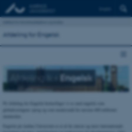
English
Institut for Kommunikation og Kultur
Afdeling for Engelsk
Afdeling for
Engelsk
På Afdeling for Engelsk beskæftiger vi os med engelsk som
globaliseringens sprog og som modersmål for næsten 400 millioner
mennesker.
Engelsk på Aarhus Universitet er et af de største og mest internationale