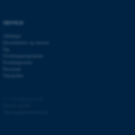
esctx
Microsoft Corporation
.login.microsoftonline.com
fpc
Microsoft Corporation
GENVEJE
login.microsoftonline.com
Afdelinger
__cf_bm
Cloudflare Inc.
.pure.au.dk
Eksaminatorer og censorer
Fag
Forskningsprogrammer
Forskningscentre
__cf_bm
Cloudflare Inc.
Presserum
.linkedin.com
Tidsskrifter
__cf_bm
Cloudflare Inc.
©
—
Cookies på au.dk
.twitter.com
Privatlivspolitik
Tilgængelighedserklæring
ARRAffinitySameSite
Microsoft Corporation
.ofn.au.dk
52405 / i29