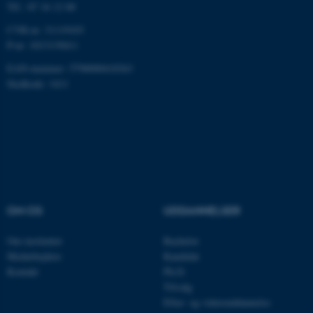
Tlf.: 87 16 12 00
CVR-nr: 31119103
P-nr: 1013139411
EAN-nummer: 5798000418363
Stedkode: 1411
ASP.NET_SessionId
Microsoft Corporation
.au.dk
JSESSIONID
Oracle Corporation
.au.dk
OM OS
UDDANNELSER
ARRAffinity
Microsoft Corporation
Om instituttet
Bachelor
.mitstudie.au.dk
Medarbejdere
Kandidat
Kontakt
Ph.D.
Tilvalg
Efter- og videreuddannelse