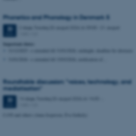
Phonetics and Phonology in Denmark 5
2 dage,
Torsdag
20.
august 2026,
kl. 09:00
-
21. august
20
1485-123
AUG.
Important dates:
31/12/2025 → extended till 31/01/2026, midnight, deadline for abstracts
31/01/2026 → extended till 15/03/2026, notification of…
Roundtable discussion: "voices, technology, and
mediatisation"
14 dage,
Torsdag
20.
august 2026,
kl. 14:35
-
.
20
1485-123
AUG.
CoVS and others (Anna Jespersen, Éva Székely)