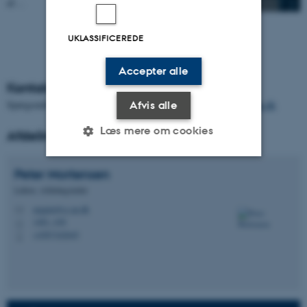
af…
UKLASSIFICEREDE
Accepter alle
Kontakt afdelingen
Spørgsmål til Afdeling for Engelsk sendes til
englisharts@dac.au.dk
Afvis alle
Læs mere om cookies
Afdelingsleder
Peter
Mortensen
Nødvendige
Statistiske
Marketing
Lektor, Afdelingsleder
Funktionelle
Uklassificerede
engpm@cc.au.dk
M
1481, 438
H
+4587162645
P
Nødvendige cookies hjælper
med at gøre hjemmesiden
brugbar ved at aktivere nogle