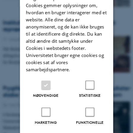
Cookies gemmer oplysninger om,
hvordan en bruger interagerer med et
website. Alle dine data er
Institut for Kommunikation og Kultur stærkt
anonymiseret, og de kan ikke bruges
repræsenteret på Kulturmøde Mors
til at identificere dig direkte. Du kan
21. august 2025
-
altid ændre dit samtykke under
Cookies i webstedets footer.
Når Kulturmøde Mors i dag går i gang er det med
Universitetet bruger egne cookies og
deltagelse af både institutleder og forskere fra Institut
for Kommunikation og Kultur. De skal deltage…
cookies sat af vores
samarbejdspartnere.
Frygtforskere vil med afsæt i forskningsresultater
skabe ’Danmarks uhyggeligste’ escape room
NØDVENDIGE
STATISTISKE
06. maj 2025
-
I forskningsenheden Recreational Fear Lab på Aarhus
Universitet undersøger Mathias Clasen og Marc
MARKETING
FUNKTIONELLE
Malmdorf Andersen, hvorfor mennesker tiltrækkes