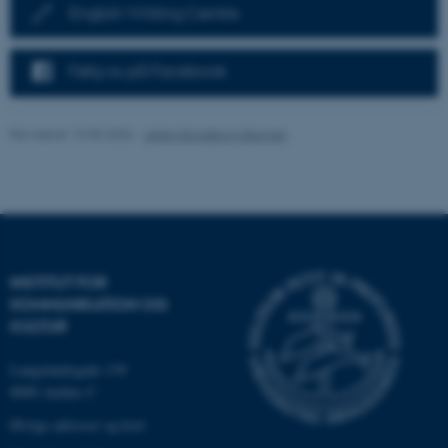
English Writing Centre
grundlæggende funktioner
som navigation mm.
Hjemmesiden kan ikke
Følg os på Facebook
fungerer uden disse cookies.
Revideret 13.05.2026
-
Jette Skjoldborg Bagger
Navn
Udbyder / Domæne
be_typo_user
TYPO3 Association
.au.dk
INSTITUT FOR
fe_typo_user
Typo3 Association
KOMMUNIKATION OG
.au.dk
KULTUR
Langelandsgade 139
8000 Aarhus C
Øvrige adresser og kort