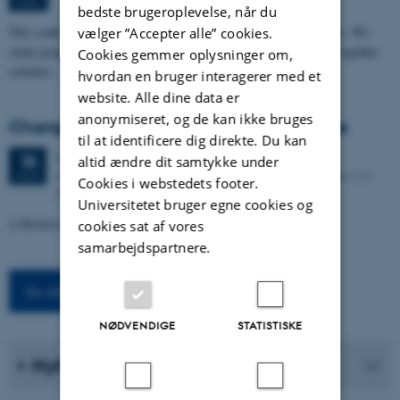
AUG.
bedste brugeroplevelse, når du
This conference explores the making of meaning across languages. We
vælger ”Accepter alle” cookies.
study people's words, scripts, domains, and practices. We bring together
Cookies gemmer oplysninger om,
scholars…
hvordan en bruger interagerer med et
website. Alle dine data er
anonymiseret, og de kan ikke bruges
Changing the Climate at the Fin de Siècle
til at identificere dig direkte. Du kan
Onsdag
26.
august 2026,
kl. 11:30
26
altid ændre dit samtykke under
Kasernen, Building 1586, Room 114. Langelandsgade 141,
AUG.
Cookies i webstedets footer.
8000 Aarhus C
Universitetet bruger egne cookies og
A Brown Bag seminar
cookies sat af vores
samarbejdspartnere.
Se alle arrangementer
NØDVENDIGE
STATISTISKE
Nyheder fra instituttet