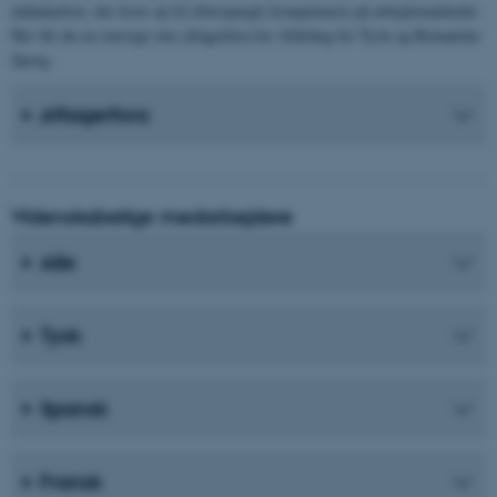
med at gøre hjemmesiden
uddannelser, der lever op til efterspurgte kompetencer på arbejdsmarkedet.
brugbar ved at aktivere nogle
Her får du en oversigt over aftagerfora for Afdeling for Tysk og Romanske
Sprog.
grundlæggende funktioner
som navigation mm.
Aftagerfora
Hjemmesiden kan ikke
fungerer uden disse cookies.
Videnskabelige medarbejdere
Navn
Udbyder / Domæne
Alle
be_typo_user
TYPO3 Association
.au.dk
Tysk
fe_typo_user
Typo3 Association
.au.dk
Spansk
Fransk