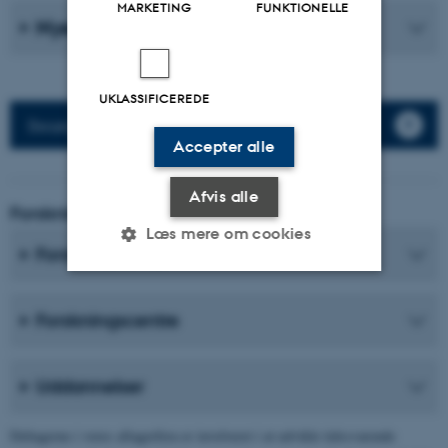
MARKETING
FUNKTIONELLE
Nyeste publikationer
UKLASSIFICEREDE
Besøg på tysk, fransk eller spansk
Accepter alle
Afvis alle
Forskning og Uddannelse
Læs mere om cookies
Forskningsprogrammer
Nødvendige
Statistiske
Marketing
Forskningscentre
Funktionelle
Uklassificerede
Uddannelser
Nødvendige cookies hjælper
Deltagerne i vores aftagerfora er involveret i at udvikle tidssvarende