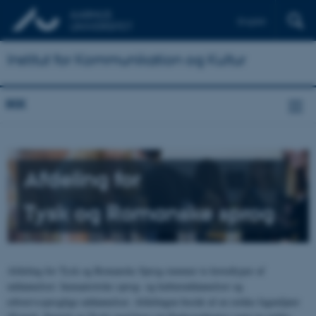
English
Institut for Kommunikation og Kultur
IKK
Afdeling for
Tysk og Romanske sprog
Afdeling for Tysk og Romanske Sprog rummer to hovedtyper af
uddannelser: humanistiske sprog- og kulturuddannelser og
erhvervssproglige uddannelser. Afdelingen består af en række fagmiljøer