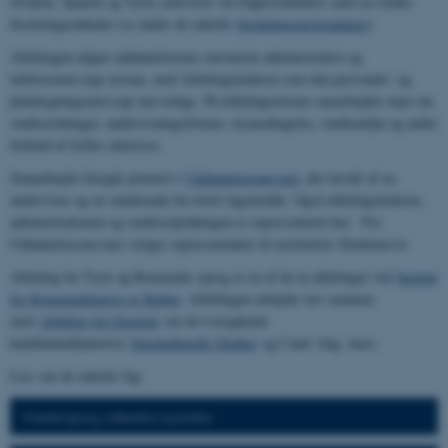
(Fransk, Spansk og Tysk) med hver sin Fagkoordinator samt en række
forskningsenheder (se under de enkelte
forskningsprogrammer
).
Afdelingen udgør uddannelsernes nærmeste administrative og
ledelsesmæssige niveau, med Afdelingslederen som den personale- og
planlægningsmæssigt ansvarlige. På afdelingsniveau samarbejder man om
studieordninger, undervisningsformer, rusmodtagelse, studiemiljø og andre
forhold af fælles interesse.
Samarbejdet foregår primært i
Uddannelsesnævnet
, der består af en
underviser og en studerende for hvert fagområde. Også afdelingslederen,
administrationen og studievejledningen er repræsenteret her. Fra
Uddannelsesnævnet vælges repræsentanter til instituttets Studienævn.
Afdeling for Tysk og Romanske sprog er en af de ni afdelinger ved
Institut
for Kommunikation og Kultur
. Afdelingen arbejder tæt sammen
med
Afdeling for Engelsk
om de tværgående
kandidatuddannelser
Interkulturelle Studier
og Cand. ling. merc.
Læs om de enkelte fag:
Fransk Sprog, Litteratur og Kultur