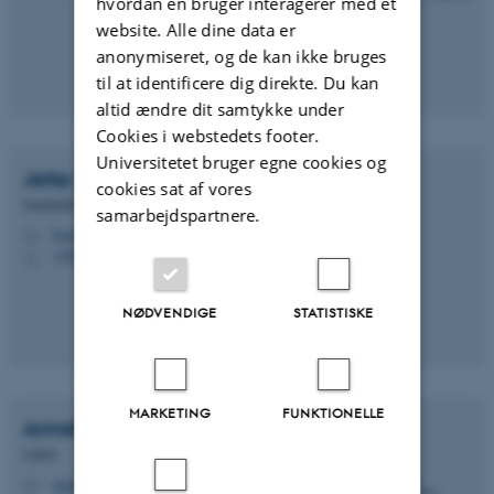
hvordan en bruger interagerer med et
website. Alle dine data er
anonymiseret, og de kan ikke bruges
til at identificere dig direkte. Du kan
altid ændre dit samtykke under
Cookies i webstedets footer.
Universitetet bruger egne cookies og
Jette Gejl
Kristensen
cookies sat af vores
Studielektor
samarbejdspartnere.
kunjg@cc.au.dk
M
1580, 218
H
NØDVENDIGE
STATISTISKE
MARKETING
FUNKTIONELLE
Annelis
Kuhlmann
Lektor
dramak@cc.au.dk
M