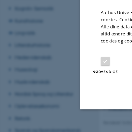
Sprog, kul
Kognitiv Semiotik
Aarhus Univers
Cognitive Sci
cookies. Cooki
Kunsthistorie
Engelsk
Alle dine data 
Fransk sprog, 
Lingvistik
altid ændre di
International
cookies og coo
Litteraturhistorie
International
International
Medievidenskab
Lingvistik
Museologi
NØDVENDIGE
Nordisk sprog 
Musikvidenskab
Oplevelsesøk
Semiotik
Nordisk Sprog og Litteratur
Spansk og spa
Oplevelsesøkonomi
Tysk sprog, li
Retorik
Nødvendige
Revideret 16.04
Spansk og Spanskamerikansk