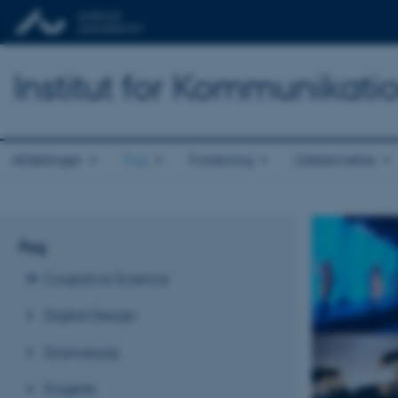
Institut for Kommunikati
Afdelinger
Fag
Forskning
Uddannelse
Fag
Cognitive Science
Digital Design
Dramaturgi
Engelsk