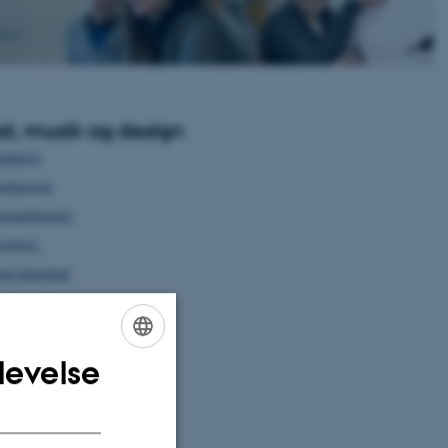
t, musik og design
maturgi
thistorie
eraturhistorie
eologi
ikvidenskab
tik og Kultur
levelse
ENGLISH
DANISH