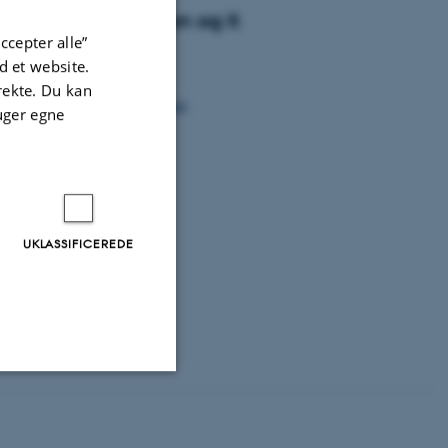
ier, kommunikation og it
ccepter alle”
tal Design
 et website.
ormationsvidenskab
irekte. Du kan
nalism, Media and Globalisation
uger egne
nalistik
ievidenskab
orik
UKLASSIFICEREDE
Uklassificerede