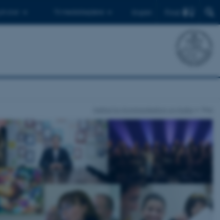
Find
 ph.d.er
Til medarbejdere
English
Institut for Kommunikation og Kultur
Fag