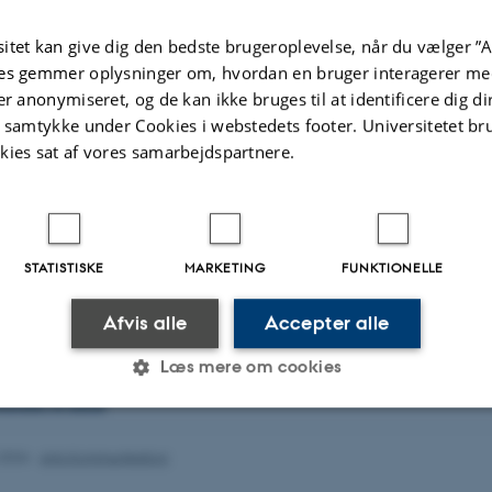
tur og historie
Med
itet kan give dig den bedste brugeroplevelse, når du vælger ”A
ence
Digi
es gemmer oplysninger om, hvordan en bruger interagerer med
Inf
er anonymiseret, og de kan ikke bruges til at identificere dig d
litteratur og kultur
Jour
t samtykke under Cookies i webstedets footer. Universitetet br
 virksomhedskommunikation i fransk
Jour
kies sat af vores samarbejdspartnere.
 virksomhedskommunikation i spansk
Med
 virksomhedskommunikation i tysk
Ret
STATISTISKE
MARKETING
FUNKTIONELLE
og litteratur
onomi
Afvis alle
Accepter alle
Læs mere om cookies
nskamerikansk sprog, litteratur og kultur
tteratur og kultur
Statistiske
Marketing
Funktionelle
.2026
-
Arts Kommunikation