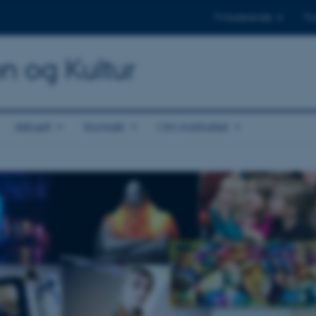
Til studerende
Til
on og Kultur
Aktuelt
Kontakt
Om instituttet