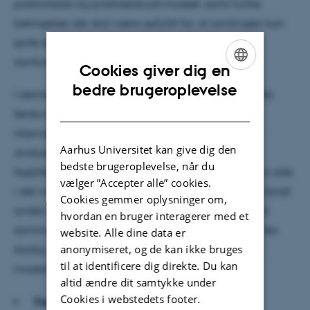
positioneres og praktiseres på museet, samt hvilke
betingelser der skal være opfyldt for, at samlingen kan
spille en aktiv og relevant rolle i både museet og
samfundet.
Cookies giver dig en
ENGLISH
bedre brugeroplevelse
I denne præsentation sætter hun fokus på projektets
DANISH
første del. Med afsæt i et omfattende kvalitativt
interview- og observationsstudie kombineret med
Aarhus Universitet kan give dig den
analyser af lovmateriale, museumsstrategier og
bedste brugeroplevelse, når du
faglitteratur præsenterer hun indsigter i samlingens rolle
vælger ”Accepter alle” cookies.
i det nutidige kulturhistoriske museum. Hun rejser blandt
Cookies gemmer oplysninger om,
andet spørgsmål om, hvilke aktører der arbejder for
hvordan en bruger interagerer med et
samlingens aktive anvendelse, og hvilke barrierer der
website. Alle dine data er
anonymiseret, og de kan ikke bruges
stadig udfordrer dens centrale faglige betydning i
til at identificere dig direkte. Du kan
museet.
altid ændre dit samtykke under
Cookies i webstedets footer.
Tidspunkt:
12. november 11.30-13.30