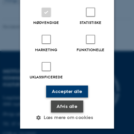
7
Forrige
1
…
5
6
NØDVENDIGE
STATISTISKE
Revideret 22.03.2024
-
Web Katrinebjerg Kasernen, CC
MARKETING
FUNKTIONELLE
INSTITUT FOR
UKLASSIFICEREDE
KOMMUNIKATION OG
KULTUR
Accepter alle
Langelandsgade 139
8000 Aarhus C
Afvis alle
Øvrige adresser og kort
Læs mere om cookies
Tlf.: 87 16 12 00
CVR-nr: 31119103