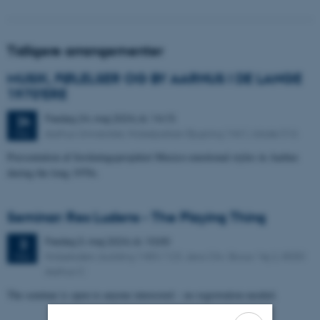
Tidligere arrangementer
MUSIK, FØLELSER OG BY AARHUS I DE LANGE
1970’ERE
Fredag
24.
maj 2024,
kl. 14:15
24
Aarhus Universitet, Nobelparken Bygning 1461, lokale 516
MAJ
Præsentation af forskningsprojektet Musico-emotional styles in Aarhus
during the long 1970s.
Seminar: Res Ludens - The Playing Thing
Fredag
3.
maj 2024,
kl. 10:00
3
Nobelsalen, building 1485/123. Jens Chr. Skous Vej 2, 8000
MAJ
Aarhus C
The seminar is open to anyone interested – no registration needed.