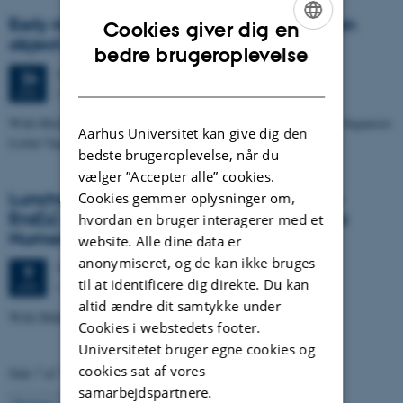
Early modern Danish collections – European
Cookies giver dig en
object biographies in the making
ENGLISH
bedre brugeroplevelse
Onsdag
24.
april 2024,
kl. 11:30
24
DANISH
Kasernen, Building 1580, Room 249.
APR.
With Michèle Seehafer (SMK) and Victoria Lyder Tissot (AU). Organisor
Aarhus Universitet kan give dig den
Lisbet Tarp, AU.
bedste brugeroplevelse, når du
vælger ”Accepter alle” cookies.
Lunchmeeting. Translatio imperii and The
Cookies gemmer oplysninger om,
End(s) of History: The Imperial theme in La
hvordan en bruger interagerer med et
Numancia reconsidered
website. Alle dine data er
anonymiseret, og de kan ikke bruges
Tirsdag
9.
april 2024,
kl. 12:00
9
til at identificere dig direkte. Du kan
Kasernen, Building 1584, Room 114
APR.
altid ændre dit samtykke under
With Mikkel-Theis Paulsen
Cookies i webstedets footer.
Universitetet bruger egne cookies og
cookies sat af vores
Side 7 af 7
samarbejdspartnere.