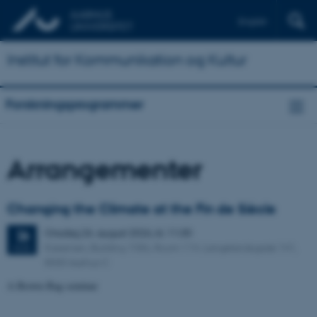
English
Institut for Kommunikation og Kultur
Forskningsprogrammer
Arrangementer
Changing the Climate at the Fin de Siècle
Onsdag
26.
august 2026,
kl. 11:30
26
Kasernen, Building 1586, Room 114. Langelandsgade 141,
AUG.
8000 Aarhus C
A Brown Bag seminar