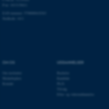
P-nr: 1013139411
Nødvendige
Statistiske
Marketing
EAN-nummer: 5798000418363
Funktionelle
Uklassificerede
Stedkode: 1411
Nødvendige cookies hjælper
med at gøre hjemmesiden
brugbar ved at aktivere nogle
grundlæggende funktioner
som navigation mm.
OM OS
UDDANNELSER
Hjemmesiden kan ikke
fungerer uden disse cookies.
Om instituttet
Bachelor
Medarbejdere
Kandidat
Kontakt
Ph.D.
Tilvalg
Navn
Udbyder / Domæne
Efter- og videreuddannelse
be_typo_user
TYPO3 Association
.au.dk