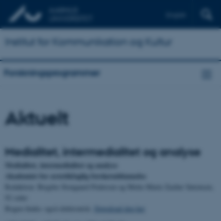
English
Institut for Kommunikation og Kultur
Forskningsprogrammer
Aktuelt
Medialitet, intermedialitet og analyse
Medialitet, intermedialitet og analyse
Akademiet for æstetikfaglig forskeruddannelse
Redaktion: Birgitte Stougaard Pedersen og Mette-Marie Zacher Sørensen,
92 sider
Bogen findes også elektronisk.
Download den her