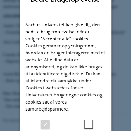
multisensoriske sanser, undertiden i grænseoverskridende blandinger.
DANISH
AMAMM
indbefatter:
Aarhus Universitet kan give dig den
Anders Troelsen om "Mord, giftermål og intermedialitet
bedste brugeroplevelse, når du
– Fortælling og genfortælling hos Sandro Botticelli og Alfred Hitchcock"
vælger ”Accepter alle” cookies.
Ansa Lønstrup om "Samtidskunstens auditory turn"
Cookies gemmer oplysninger om,
hvordan en bruger interagerer med et
Camilla Skovbjerg Paldam om "Den multisensoriske ækelhed
website. Alle dine data er
– Haptisk perception i intermedialt perspektiv"
anonymiseret, og de kan ikke bruges
til at identificere dig direkte. Du kan
Astrid Bryder Steffensen om "Natten hvor jorden og himlen forenes
– Rum og sansning i senmiddelalderens Salisbury"
altid ændre dit samtykke under
Cookies i webstedets footer.
Hans Henrik Lohfert Jørgensen om
Universitetet bruger egne cookies og
"Den multimodale bog som Logos, Imago, Corpus
cookies sat af vores
– Den middelalderlige kodeks som medie og som medium"
samarbejdspartnere.
Revideret 17.03.2023
-
Katrine Solvang Larsen