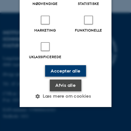
NØDVENDIGE
STATISTISKE
MARKETING
FUNKTIONELLE
INSTITUT FOR
KOMMUNIKATION OG
KULTUR
UKLASSIFICEREDE
Langelandsgade 139
8000 Aarhus C
Accepter alle
Øvrige adresser og kort
Tlf.: 87 16 12 00
Afvis alle
CVR-nr: 31119103
Læs mere om cookies
P-nr: 1013139411
EAN-nummer: 5798000418363
Stedkode: 1411
Nødvendige
Statistiske
Marketing
Funktionelle
Uklassificerede