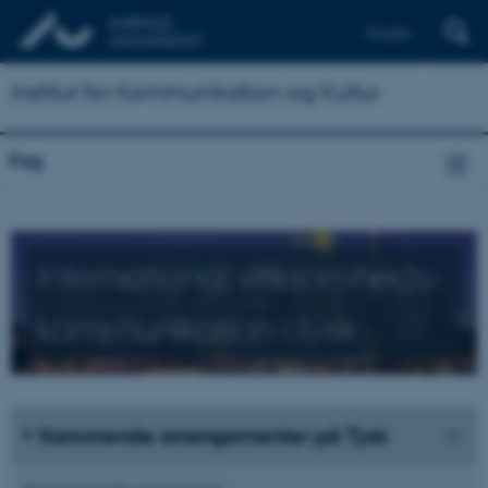
English
Institut for Kommunikation og Kultur
Fag
International virksomheds­
kommunikation i tysk
Kommende arrangementer på Tysk