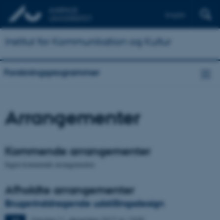
English
Institut for Kommunikation og Kultur
Forskningsprogrammer
Arrangementer
Kommende arrangementer
Ingen kommende arrangementer.
Afholdte arrangementer
Brugerinddragende udstillingsdesign
Mandag
11.
december 2017,
kl. 13:00