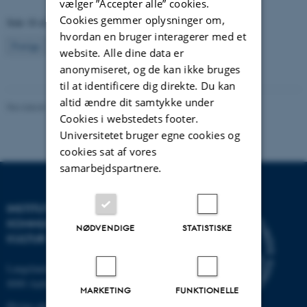
vælger ”Accepter alle” cookies.
Cookies gemmer oplysninger om,
Side 18 af 22
hvordan en bruger interagerer med et
18
Forrige
1
…
17
19
…
22
Næste
website. Alle dine data er
anonymiseret, og de kan ikke bruges
til at identificere dig direkte. Du kan
altid ændre dit samtykke under
Revideret 17.03.2023
-
Web Katrinebjerg Kasernen, CC
Cookies i webstedets footer.
Universitetet bruger egne cookies og
cookies sat af vores
samarbejdspartnere.
INSTITUT FOR
KOMMUNIKATION OG
NØDVENDIGE
STATISTISKE
KULTUR
Langelandsgade 139
8000 Aarhus C
MARKETING
FUNKTIONELLE
Øvrige adresser og kort