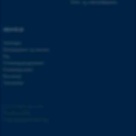
Efter- og videreuddannelse
grundlæggende funktioner
som navigation mm.
Hjemmesiden kan ikke
fungerer uden disse cookies.
GENVEJE
Afdelinger
Eksaminatorer og censorer
Navn
Udbyder / Domæne
Fag
Forskningsprogrammer
be_typo_user
TYPO3 Association
.au.dk
Forskningscentre
Presserum
Tidsskrifter
fe_typo_user
Typo3 Association
.au.dk
©
—
Cookies på au.dk
Privatlivspolitik
Tilgængelighedserklæring