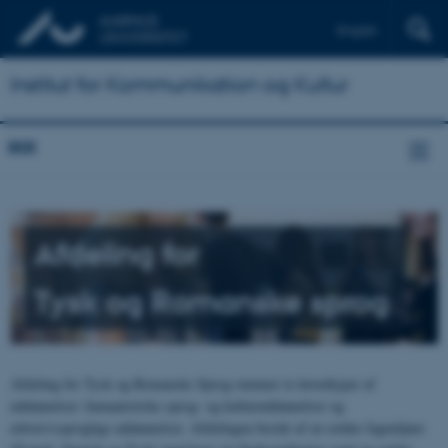
English
Institut for Kommunikation og Kultur
IKK
Afdeling for
Tysk og Romanske sprog
Afdeling for Tysk og Romanske Sprog rummer to hovedtyper af
uddannelser: humanistiske sprog- og kulturuddannelser og
erhvervssproglige uddannelser. Afdelingen består af en række fagmiljøer