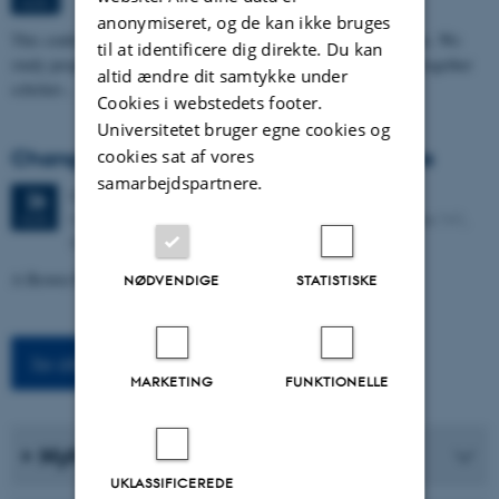
AUG.
anonymiseret, og de kan ikke bruges
This conference explores the making of meaning across languages. We
til at identificere dig direkte. Du kan
study people's words, scripts, domains, and practices. We bring together
altid ændre dit samtykke under
scholars…
Cookies i webstedets footer.
Universitetet bruger egne cookies og
cookies sat af vores
Changing the Climate at the Fin de Siècle
samarbejdspartnere.
Onsdag
26.
august 2026,
kl. 11:30
26
Kasernen, Building 1586, Room 114. Langelandsgade 141,
AUG.
8000 Aarhus C
A Brown Bag seminar
NØDVENDIGE
STATISTISKE
Se alle arrangementer
MARKETING
FUNKTIONELLE
Nyheder fra instituttet
UKLASSIFICEREDE