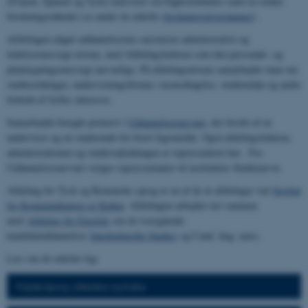
(Fransk, Spansk og Tysk) med hver sin Fagkoordinator samt en række
forskningsenheder (se under de enkelte
forskningsprogrammer
).
Afdelingen udgør uddannelsernes nærmeste administrative og
ledelsesmæssige niveau, med Afdelingslederen som den personale- og
planlægningsmæssigt ansvarlige. På afdelingsniveau samarbejder man om
studieordninger, undervisningsformer, rusmodtagelse, studiemiljø og andre
forhold af fælles interesse.
Samarbejdet foregår primært i
Uddannelsesnævnet
, der består af en
underviser og en studerende for hvert fagområde. Også afdelingslederen,
administrationen og studievejledningen er repræsenteret her. Fra
Uddannelsesnævnet vælges repræsentanter til instituttets Studienævn.
Afdeling for Tysk og Romanske sprog er en af de ni afdelinger ved
Institut
for Kommunikation og Kultur
. Afdelingen arbejder tæt sammen
med
Afdeling for Engelsk
om de tværgående
kandidatuddannelser
Interkulturelle Studier
og Cand. ling. merc.
Læs om de enkelte fag:
Fransk Sprog, Litteratur og Kultur