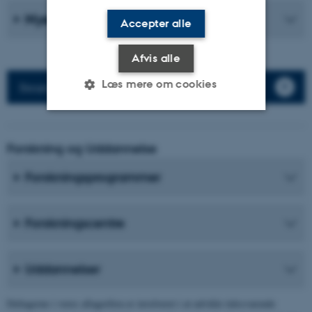
Nyeste publikationer
Accepter alle
Afvis alle
Læs mere om cookies
Besøg på tysk, fransk eller spansk
Nødvendige
Statistiske
Marketing
Forskning og Uddannelse
Funktionelle
Uklassificerede
Forskningsprogrammer
Nødvendige cookies hjælper
Forskningscentre
med at gøre hjemmesiden
brugbar ved at aktivere nogle
Uddannelser
grundlæggende funktioner
som navigation mm.
Deltagerne i vores aftagerfora er involveret i at udvikle tidssvarende
Hjemmesiden kan ikke