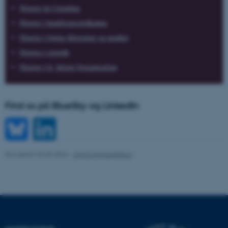
Master in Curating
Nødvendige cookies hjælper
Master i konferencetolkning
med at gøre hjemmesiden
brugbar ved at aktivere nogle
Master i børns litteratur og medier
grundlæggende funktioner
Master i retorik
som navigation mm.
Master i it, linjen Organisation
Hjemmesiden kan ikke
fungerer uden disse cookies.
Find os på BlueSky og LinkedIn
Navn
Udbyder / Domæne
be_typo_user
TYPO3 Association
.au.dk
Revideret 20.05.2026
-
Arts Kommunikation
fe_typo_user
Typo3 Association
.au.dk