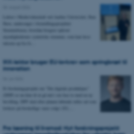
05. august 2026
-
Lektor i Medievidenskab ved Aarhus Universitet, Iben
Have, undersøger i formidlingsprojektet
Stemmeboxen, hvordan borgere oplever
myndighedernes syntetiske stemmer, som kan læse
teksten op fra fx…
IKK-lektor bruger EU-lovkrav som springbræt til
innovation
06. juli 2026
-
Et forskningsprojekt om ”Det digitale produktpas”
(DDP) er nu klar til at gå ind i sin fase to med en ny
bevilling. DPP skal efter planen løbende rulles ud som
lovkrav på forskellige varer solgt i EU,…
Fra læsning til livsmod: Nyt forskningsprojekt