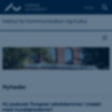
English
Institut for Kommunikation og Kultur
Nyheder
Ny podcast: Fungerer robotstemmer i mødet
med myndighederne?