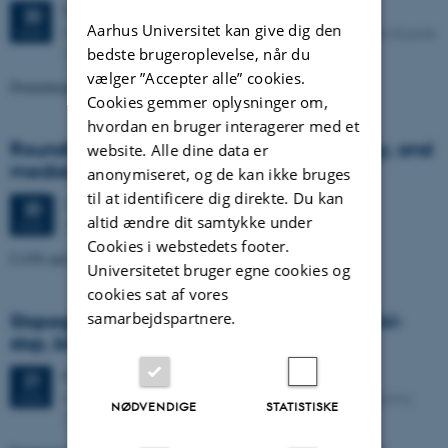
Torsdag
20.
august 2026,
kl. 13:15
20
Aarhus Universitet kan give dig den
Kasernen, Building 1584, Door B, Room 124. Langelandsgade
AUG.
145, 8000 Aarhus C
bedste brugeroplevelse, når du
vælger ”Accepter alle” cookies.
Dramaturgy with Other-than-human Species
Cookies gemmer oplysninger om,
hvordan en bruger interagerer med et
Roundtable discussion: "voices, technology, and
website. Alle dine data er
mediatisation"
anonymiseret, og de kan ikke bruges
til at identificere dig direkte. Du kan
11 dage,
Torsdag
20.
august 2026,
kl. 14:35
-
.
20
altid ændre dit samtykke under
1485-123
AUG.
Cookies i webstedets footer.
CoVS and others (Anna Jespersen, Éva Székely)
Universitetet bruger egne cookies og
cookies sat af vores
samarbejdspartnere.
Slopagandistisk Billedpolitik: Seminar om AI-
slop, billedmagt og politisk æstetik
Fredag
21.
august 2026,
kl. 12:00
21
Kasernen, Langelandsgade 145, 8000 Aarhus C. Bygning
AUG.
NØDVENDIGE
STATISTISKE
1584, indgang B, lokale 124.