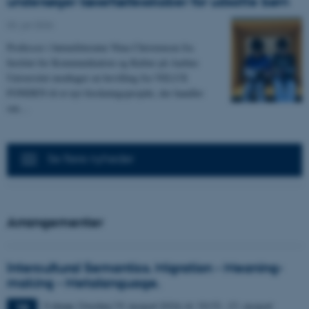
undersøger læsefællesskaber for udsatte børn
03. juli 2026
-
Professor i børnelitteratur Nina Christensen fra
Institut for Kommunikation og Kultur på Aarhus
Universitet modtager en bevilling fra VELUX
FONDEN til et nyt forskningsprojekt, der handler
om…
Se flere nyheder
Arrangementer
Intercultural Semantics. Migration - Meaning-
making - Metalanguage.
3 dage,
Onsdag
19.
august 2026,
kl. 10:15
-
21. august
19