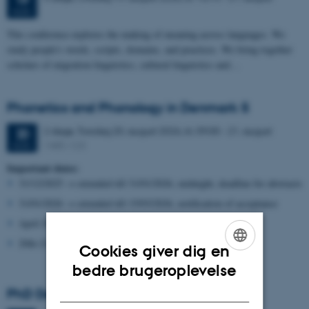
AUG.
This conference explores the making of meaning across languages. We
study people's words, scripts, domains, and practices. We bring together
scholars of migration linguistics, cultural linguistics and…
Phonetics and Phonology in Denmark 5
2 dage,
Torsdag
20.
august 2026,
kl. 09:00
-
21. august
20
1485-123
AUG.
Important dates:
31/12/2025 → extended till 31/01/2026, midnight, deadline for abstracts
31/01/2026 → extended till 15/03/2026, notification of acceptance
April 2026, registration opens
20th-21…
Cookies giver dig en
ENGLISH
bedre brugeroplevelse
DANISH
PhD Defence: Rosa Postlethwaite