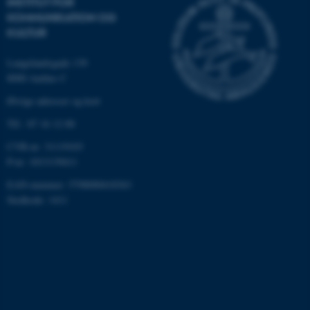
INSTITUT FOR
KOMMUNIKATION OG
KULTUR
Langelandsgade 139
8000 Aarhus C
Øvrige adresser og kort
Tlf.: 87 16 12 00
CVR-nr: 31119103
ASP.NET_SessionId
Microsoft Corporation
.au.dk
P-nr: 1013139411
EAN-nummer: 5798000418363
Stedkode: 1411
JSESSIONID
Oracle Corporation
.au.dk
ARRAffinity
Microsoft Corporation
.mitstudie.au.dk