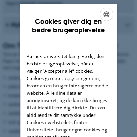
Ingen kommende arrangementer.
Cookies giver dig en
Nyheder fra instituttet
ENGLISH
bedre brugeroplevelse
DANISH
Om Tysk Sprog, Litteratur og Kultur
Tysk på AU rummer fokusområderne sprog, litteratur, kultur og historie.
Aarhus Universitet kan give dig den
Fagets forskere har deres særlige ekspertiser inden for disse fire søjler
bedste brugeroplevelse, når du
med tyngdepunkter inden for følgende områder:
vælger ”Accepter alle” cookies.
moderne grammatik
Cookies gemmer oplysninger om,
hvordan en bruger interagerer med et
jiddisch
website. Alle dine data er
komparativ germansk lingvistik
anonymiseret, og de kan ikke bruges
moderne litteratur og filosofi
til at identificere dig direkte. Du kan
middelhøjtysk litteratur
altid ændre dit samtykke under
tysk og nederlandsk religiøs litteratur i det 15. århundrede
Cookies i webstedets footer.
Universitetet bruger egne cookies og
sundhedskultur og Lebensreform