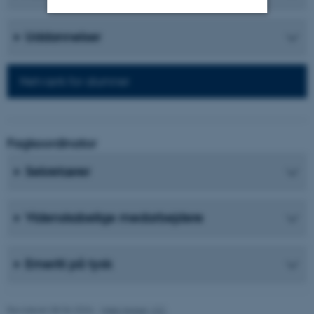
Uddannelser
Nødvendige
Statistiske
Marketing
Funktionelle
Uklassificerede
Netværk for alumner
Nødvendige cookies hjælper
med at gøre hjemmesiden
Fagkoordinator
brugbar ved at aktivere nogle
Sekretærer
grundlæggende funktioner
som navigation mm.
Hjemmesiden kan ikke
Videnskabelige medarbejdere
fungerer uden disse cookies.
Emeriti på tysk
Navn
Udbyder / Domæne
be_typo_user
TYPO3 Association
Revideret 08.06.2026
-
Web Nobel, CC