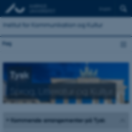
English
Institut for Kommunikation og Kultur
Fag
Tysk
Sprog, Litteratur og Kultur
Kommende arrangementer på Tysk