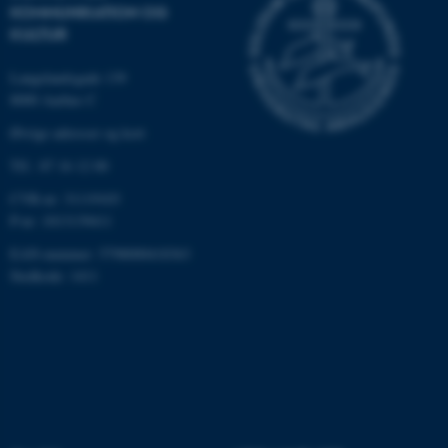
KOMMUNIKATION OG
Navn
Udbyder / Domæne
KULTUR
be_typo_user
TYPO3 Association
.au.dk
Langelandsgade 139
8000 Aarhus C
Øvrige adresser og kort
fe_typo_user
Typo3 Association
Tlf.: 87 16 12 00
.au.dk
CVR-nr: 31119103
P-nr: 1013139411
EAN-nummer: 5798000418363
Stedkode: 1411
ASP.NET_SessionId
Microsoft Corporation
.au.dk