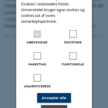
Cookies i webstedets footer.
medier til rekruttering af testpersoner,” siger Johanne, der
Universitetet bruger egne cookies og
nu som postdoc på Københavns Universitet forsker
cookies sat af vores
i
afasi
– sproglige vanskeligheder efter eksempelvis
samarbejdspartnere.
blodprop i hjernen eller hjerneblødning – i Grønland.
NØDVENDIGE
STATISTISKE
MARKETING
FUNKTIONELLE
UKLASSIFICEREDE
Accepter alle