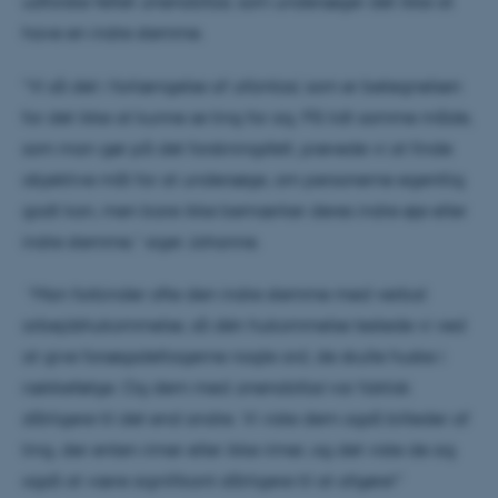
udforske feltet
anendofasi
, som undersøger det ikke at
Tilmeld dig prisoverækkelserne d. 29. maj 2024
have en indre stemme.
”Vi så det i forlængelse af
afantasi
, som er betegnelsen
for det ikke at kunne se ting for sig. På lidt samme måde,
som man gør på det forskningsfelt, prøvede vi at finde
objektive mål for at undersøge, om personerne egentlig
godt kan, men bare ikke bemærker deres indre øje eller
indre stemme,” siger Johanne.
”Man forbinder ofte den indre stemme med verbal
arbejdshukommelse, så dén hukommelse testede vi ved
at give forsøgsdeltagerne nogle ord, de skulle huske i
rækkefølge. Og dem med
anendofasi
var faktisk
dårligere til det end andre. Vi viste dem også billeder af
ting, der enten rimer eller ikke rimer, og det viste de sig
også at være signifikant dårligere til at afgøre!”