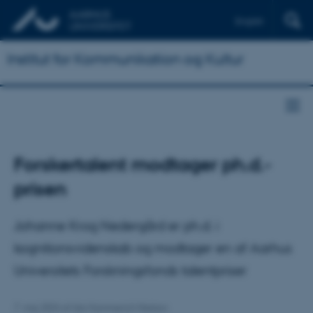
English
Institut for Kommunikation og Kultur
Forskertalent modtager ph.d.-
prisen
Johanne Krog Nedergård er ph.d. i
kognitionsvidenskab og modtager en af Aarhus
Universitets Forskningsfonds talentpriser
7. maj 2024
af
Ida Hammerich Nielson