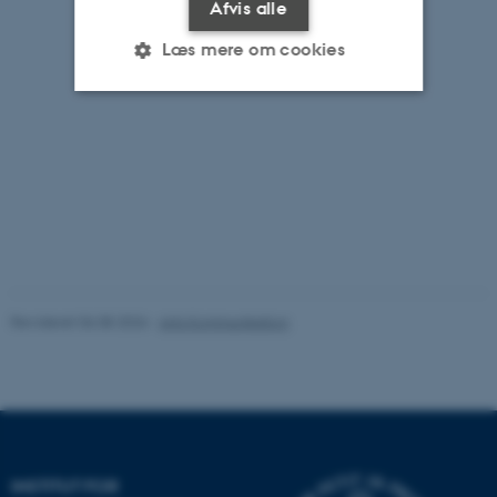
Afvis alle
Læs mere om cookies
Nødvendige
Statistiske
Marketing
Funktionelle
Uklassificerede
Nødvendige cookies hjælper
med at gøre hjemmesiden
brugbar ved at aktivere nogle
Revideret 06.08.2026
-
Arts Kommunikation
grundlæggende funktioner
som navigation mm.
Hjemmesiden kan ikke
fungerer uden disse cookies.
INSTITUT FOR