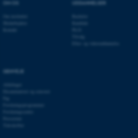
OM OS
UDDANNELSER
Om instituttet
Bachelor
Medarbejdere
Kandidat
Kontakt
Ph.D.
JSESSIONID
Oracle Corporation
.au.dk
Tilvalg
Efter- og videreuddannelse
ARRAffinity
Microsoft Corporation
.mitstudie.au.dk
GENVEJE
Afdelinger
Eksaminatorer og censorer
esctx
Microsoft Corporation
Fag
.login.microsoftonline.com
Forskningsprogrammer
Forskningscentre
fpc
Microsoft Corporation
login.microsoftonline.com
Presserum
Tidsskrifter
__cf_bm
Cloudflare Inc.
.pure.au.dk