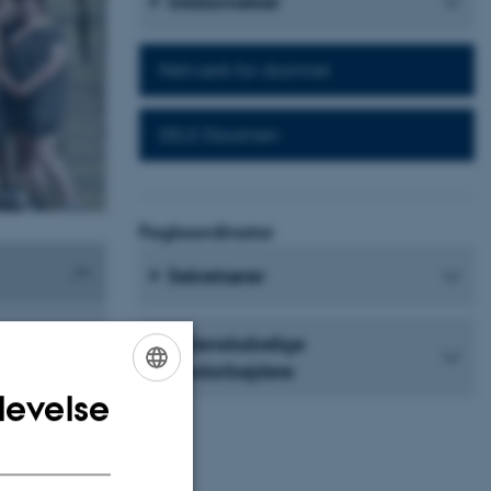
Uddannelser
Netværk for alumner
DELE Eksamen
Fagkoordinator
Sekretærer
Videnskabelige
medarbejdere
levelse
ENGLISH
DANISH
scripts,