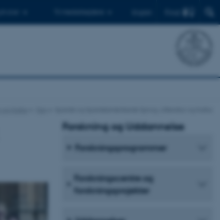
Find
 ph.d.er
Til medarbejdere
English
n og Kultur
Fag
Spansk og Spanskamerikansk Sprog, Litteratur og Kultur
Forskning og Uddannelse
Forskningsprogrammer
Forskningscentre og
forskningsprojekter