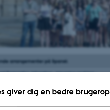
de arrangementer på Spansk
ural Semantics. Migration - Meaning-making -
uage.
ge,
Onsdag
19.
august 2026,
kl. 10:15
-
21. august
s giver dig en bedre brugerop
e explores the making of meaning across languages. We study people's words, 
ractices. We bring together scholars…