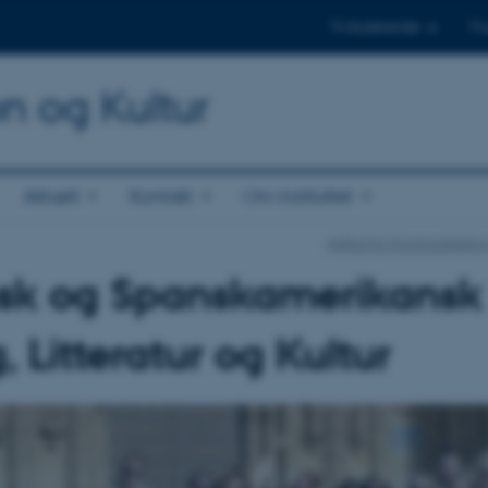
Til studerende
Til
on og Kultur
Aktuelt
Kontakt
Om instituttet
Institut for Kommunikatio
sk og Spanskamerikansk
, Litteratur og Kultur