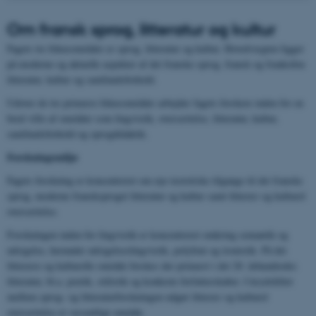
Om
fransk sprog, litteratur og kultur
Fagets tre fokusområder er sprog, litteratur og kultur. Hovedvægten ligger
på moderne og aktuelle aspekter af det franske sprog, fransk og frankofon
litteratur, kultur og samfundsforhold.
Udover de tre primære fokusområder arbejder fagets forskere inden for en
bred vifte af områder som lingvistik, oversættelse, litteratur, kultur,
samfundsforhold og sprogdidaktik.
Forskningsmiljø
Fagets forskning er koncentreret om nye teoretiske tilgange til det franske
sprog, moderne fransksproget litteratur og kultur samt litterær og kulturel
oversættelse.
Forskningen inden for lingvistik er koncentreret omkring semantik og
udsigelse, herunder udsigelseslingvistik, polyfoni og ironistik. På det
litterære og kulturelle område forskes der primært i det 20. århundredes
litteratur, bl.a. poetik, stilistik og konkrete forfatterskaber. I krydsfeltet
mellem sprog- og litteraturforskningen udgør litterær og kulturel
oversættelse et væsentligt område.