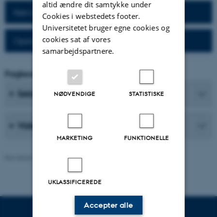
altid ændre dit samtykke under
Netværk for alumner
Cookies i webstedets footer.
Universitetet bruger egne cookies og
cookies sat af vores
Opslagsværker til alumner
samarbejdspartnere.
Fagkoordinator
Sekretærer
NØDVENDIGE
STATISTISKE
Videnskabelige medarbejdere
MARKETING
FUNKTIONELLE
Revideret 26.06.2026
-
Web Nobel, CC
UKLASSIFICEREDE
Accepter alle