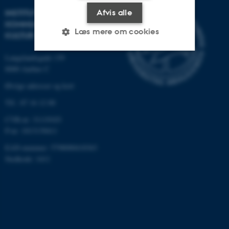
INSTITUT FOR
Afvis alle
KOMMUNIKATION OG
Læs mere om cookies
KULTUR
Langelandsgade 139
8000 Aarhus C
Nødvendige
Statistiske
Marketing
Øvrige adresser og kort
Funktionelle
Uklassificerede
Tlf.: 87 16 12 00
CVR-nr: 31119103
P-nr: 1013139411
Nødvendige cookies hjælper
med at gøre hjemmesiden
EAN-nummer: 5798000418363
brugbar ved at aktivere nogle
Stedkode: 1411
grundlæggende funktioner
som navigation mm.
Hjemmesiden kan ikke
fungerer uden disse cookies.