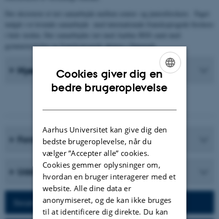
Der eksisterer et tæt samarbejde mellem senior- og juniorforskere. Faget
indgår i et levende samarbejde med internationale fransksprogede forskere
i hele verden. Der samarbejdes tæt med Aarhus BSS samt med
gymnasieskolen og fransksprogede aktører i Danmark.
Nyeste Publikationer
Cookies giver dig en
ENGLISH
bedre brugeroplevelse
DANISH
Aarhus Universitet kan give dig den
Forskningsprogrammer
bedste brugeroplevelse, når du
vælger ”Accepter alle” cookies.
Cookies gemmer oplysninger om,
Uddannelser
hvordan en bruger interagerer med et
website. Alle dine data er
anonymiseret, og de kan ikke bruges
Besøg afdelingens hjemmeside
til at identificere dig direkte. Du kan