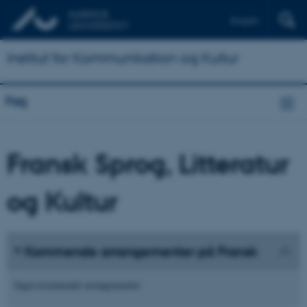
English
Institut for Kommunikation og Kultur
Fag
Fransk Sprog, Litteratur
og Kultur
Kommende arrangementer på Fransk
Ingen kommende arrangementer.