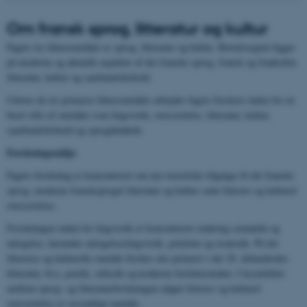
Om
fransk sprog, litteratur og kultur
Fagets tre fokusområder er sprog, litteratur og kultur. Hovedvægten ligger
på moderne og aktuelle aspekter af det franske sprog, fransk og frankofon
litteratur, kultur og samfundsforhold.
Udover de tre primære fokusområder arbejder fagets forskere inden for en
bred vifte af områder som lingvistik, oversættelse, litteratur, kultur,
samfundsforhold og sprogdidaktik.
Forskningsmiljø
Fagets forskning er koncentreret om nye teoretiske tilgange til det franske
sprog, moderne fransksproget litteratur og kultur samt litterær og kulturel
oversættelse.
Forskningen inden for lingvistik er koncentreret omkring semantik og
udsigelse, herunder udsigelseslingvistik, polyfoni og ironistik. På det
litterære og kulturelle område forskes der primært i det 20. århundredes
litteratur, bl.a. poetik, stilistik og konkrete forfatterskaber. I krydsfeltet
mellem sprog- og litteraturforskningen udgør litterær og kulturel
oversættelse et væsentligt område.