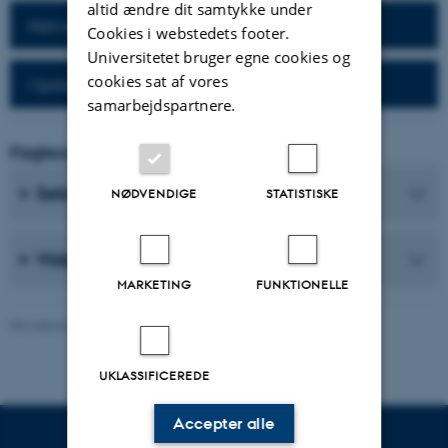
altid ændre dit samtykke under
Netværk for alumner
Cookies i webstedets footer.
Universitetet bruger egne cookies og
cookies sat af vores
Opslagsværker til alumner
samarbejdspartnere.
Fagkoordinator
Sekretærer
NØDVENDIGE
STATISTISKE
Videnskabelige medarbejdere
MARKETING
FUNKTIONELLE
Revideret 26.06.2026
-
Web Nobel, CC
UKLASSIFICEREDE
Accepter alle