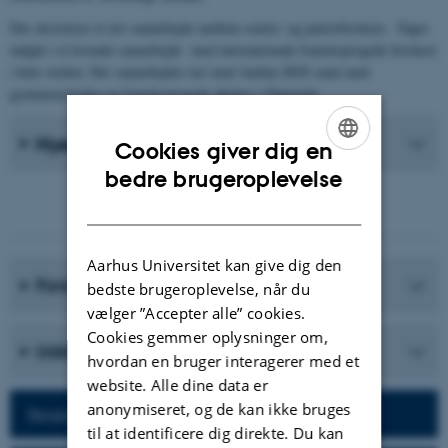
Der eksisterer et tæt samarbejde mellem senior- og juniorforskere. Faget
indgår i et levende samarbejde med internationale fransksprogede forskere
i hele verden. Der samarbejdes tæt med Aarhus BSS samt med
gymnasieskolen og fransksprogede aktører i Danmark.
Nyeste Publikationer
Cookies giver dig en
ENGLISH
bedre brugeroplevelse
DANISH
Aarhus Universitet kan give dig den
Forskningsprogrammer
bedste brugeroplevelse, når du
vælger ”Accepter alle” cookies.
Cookies gemmer oplysninger om,
Uddannelser
hvordan en bruger interagerer med et
website. Alle dine data er
anonymiseret, og de kan ikke bruges
Besøg afdelingens hjemmeside
til at identificere dig direkte. Du kan