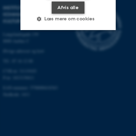
INSTITUT FOR
Afvis alle
KOMMUNIKATION OG
Læs mere om cookies
KULTUR
Langelandsgade 139
8000 Aarhus C
Nødvendige
Statistiske
Marketing
Øvrige adresser og kort
Funktionelle
Uklassificerede
Tlf.: 87 16 12 00
CVR-nr: 31119103
P-nr: 1013139411
Nødvendige cookies hjælper
med at gøre hjemmesiden
EAN-nummer: 5798000418363
brugbar ved at aktivere nogle
Stedkode: 1411
grundlæggende funktioner
som navigation mm.
Hjemmesiden kan ikke
fungerer uden disse cookies.