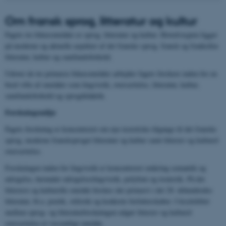
Om
fransk sprog, litteratur og kultur
Fagets tre fokusområder er sprog, litteratur og kultur. Hovedvægten ligger
på moderne og aktuelle aspekter af det franske sprog, fransk og frankofon
litteratur, kultur og samfundsforhold.
Udover de tre primære fokusområder arbejder fagets forskere inden for en
bred vifte af områder som lingvistik, oversættelse, litteratur, kultur,
samfundsforhold og sprogdidaktik.
Forskningsmiljø
Fagets forskning er koncentreret om nye teoretiske tilgange til det franske
sprog, moderne fransksproget litteratur og kultur samt litterær og kulturel
oversættelse.
Forskningen inden for lingvistik er koncentreret omkring semantik og
udsigelse, herunder udsigelseslingvistik, polyfoni og ironistik. På det
litterære og kulturelle område forskes der primært i det 20. århundredes
litteratur, bl.a. poetik, stilistik og konkrete forfatterskaber. I krydsfeltet
mellem sprog- og litteraturforskningen udgør litterær og kulturel
oversættelse et væsentligt område.