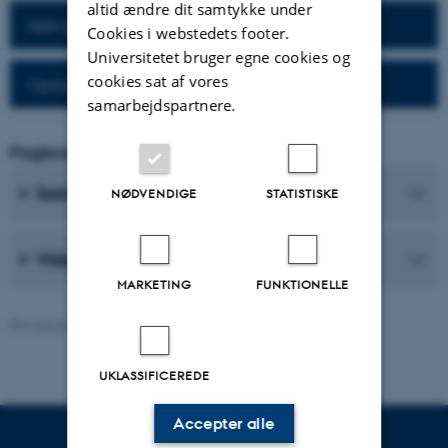
altid ændre dit samtykke under
Netværk for alumner
Cookies i webstedets footer.
Universitetet bruger egne cookies og
cookies sat af vores
Opslagsværker til alumner
samarbejdspartnere.
Fagkoordinator
Sekretærer
NØDVENDIGE
STATISTISKE
Videnskabelige medarbejdere
MARKETING
FUNKTIONELLE
Revideret 26.06.2026
-
Web Nobel, CC
UKLASSIFICEREDE
Accepter alle