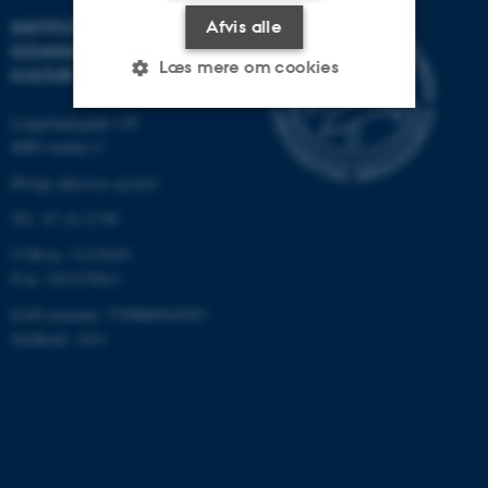
INSTITUT FOR
Afvis alle
KOMMUNIKATION OG
Læs mere om cookies
KULTUR
Langelandsgade 139
8000 Aarhus C
Nødvendige
Statistiske
Marketing
Øvrige adresser og kort
Funktionelle
Uklassificerede
Tlf.: 87 16 12 00
CVR-nr: 31119103
P-nr: 1013139411
Nødvendige cookies hjælper
med at gøre hjemmesiden
EAN-nummer: 5798000418363
brugbar ved at aktivere nogle
Stedkode: 1411
grundlæggende funktioner
som navigation mm.
Hjemmesiden kan ikke
fungerer uden disse cookies.