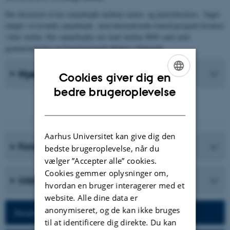
Der eksisterer et tæt samarbejde mellem senior- og juniorforskere. Faget
indgår i et levende samarbejde med internationale fransksprogede forskere
i hele verden. Der samarbejdes tæt med Aarhus BSS samt med
gymnasieskolen og fransksprogede aktører i Danmark.
Nyeste Publikationer
Cookies giver dig en
ENGLISH
bedre brugeroplevelse
DANISH
Aarhus Universitet kan give dig den
Forskningsprogrammer
bedste brugeroplevelse, når du
vælger ”Accepter alle” cookies.
Cookies gemmer oplysninger om,
Uddannelser
hvordan en bruger interagerer med et
website. Alle dine data er
anonymiseret, og de kan ikke bruges
Besøg afdelingens hjemmeside
til at identificere dig direkte. Du kan