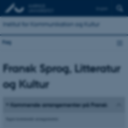
English
Institut for Kommunikation og Kultur
Fag
Fransk Sprog, Litteratur
og Kultur
Kommende arrangementer på Fransk
Ingen kommende arrangementer.