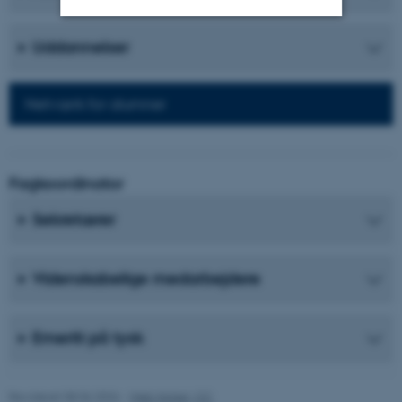
Uddannelser
Nødvendige
Statistiske
Marketing
Funktionelle
Uklassificerede
Netværk for alumner
Nødvendige cookies hjælper
med at gøre hjemmesiden
Fagkoordinator
brugbar ved at aktivere nogle
Sekretærer
grundlæggende funktioner
som navigation mm.
Hjemmesiden kan ikke
Videnskabelige medarbejdere
fungerer uden disse cookies.
Emeriti på tysk
Navn
Udbyder / Domæne
be_typo_user
TYPO3 Association
Revideret 08.06.2026
-
Web Nobel, CC