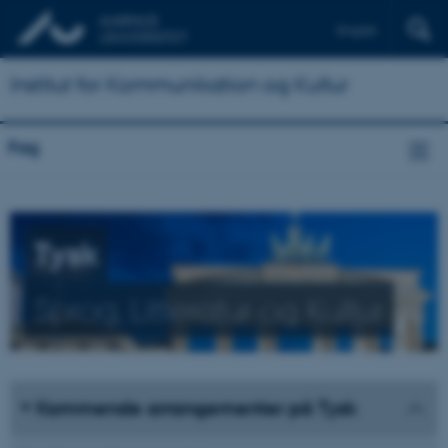
English
Institut for Kommunikation og Kultur
Fag
Tysk
Sprog, Litteratur og Kultur
Kommende arrangementer på Tysk