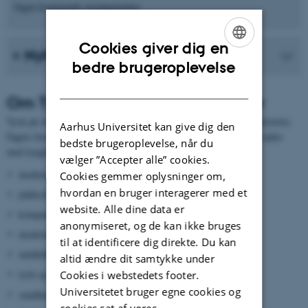
Ingen kommende arrangementer.
Cookies giver dig en
Nyheder fra instituttet
ENGLISH
bedre brugeroplevelse
DANISH
Om Tysk Sprog, Litteratur og Kultur
Tysk på AU rummer fokusområderne sprog, litteratur, kultur og historie.
Aarhus Universitet kan give dig den
Fagets forskere har deres særlige ekspertiser inden for disse fire søjler
bedste brugeroplevelse, når du
med tyngdepunkter inden for følgende områder:
vælger ”Accepter alle” cookies.
moderne grammatik
Cookies gemmer oplysninger om,
hvordan en bruger interagerer med et
jiddisch
website. Alle dine data er
komparativ germansk lingvistik
anonymiseret, og de kan ikke bruges
moderne litteratur og filosofi
til at identificere dig direkte. Du kan
middelhøjtysk litteratur
altid ændre dit samtykke under
tysk og nederlandsk religiøs litteratur i det 15. århundrede
Cookies i webstedets footer.
Universitetet bruger egne cookies og
sundhedskultur og Lebensreform