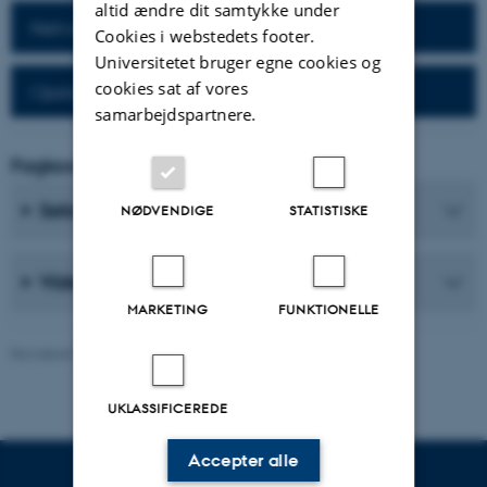
altid ændre dit samtykke under
Netværk for alumner
Cookies i webstedets footer.
Universitetet bruger egne cookies og
cookies sat af vores
Opslagsværker til alumner
samarbejdspartnere.
Fagkoordinator
Sekretærer
NØDVENDIGE
STATISTISKE
Videnskabelige medarbejdere
MARKETING
FUNKTIONELLE
Revideret 26.06.2026
-
Web Nobel, CC
UKLASSIFICEREDE
Accepter alle