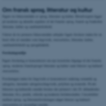
Om
fransk sprog, litteratur og kultur
Fagets tre fokusområder er sprog, litteratur og kultur. Hovedvægten ligger
på moderne og aktuelle aspekter af det franske sprog, fransk og frankofon
litteratur, kultur og samfundsforhold.
Udover de tre primære fokusområder arbejder fagets forskere inden for en
bred vifte af områder som lingvistik, oversættelse, litteratur, kultur,
samfundsforhold og sprogdidaktik.
Forskningsmiljø
Fagets forskning er koncentreret om nye teoretiske tilgange til det franske
sprog, moderne fransksproget litteratur og kultur samt litterær og kulturel
oversættelse.
Forskningen inden for lingvistik er koncentreret omkring semantik og
udsigelse, herunder udsigelseslingvistik, polyfoni og ironistik. På det
litterære og kulturelle område forskes der primært i det 20. århundredes
litteratur, bl.a. poetik, stilistik og konkrete forfatterskaber. I krydsfeltet
mellem sprog- og litteraturforskningen udgør litterær og kulturel
oversættelse et væsentligt område.