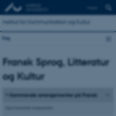
English
Institut for Kommunikation og Kultur
Fag
Fransk Sprog, Litteratur
og Kultur
Kommende arrangementer på Fransk
Ingen kommende arrangementer.