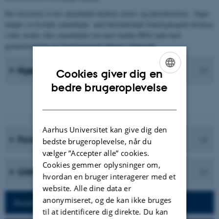
Der eksisterer et tæt samarbejde mellem senior- og juniorforskere. Faget
indgår i et levende samarbejde med internationale fransksprogede forskere
i hele verden. Der samarbejdes tæt med Aarhus BSS samt med
gymnasieskolen og fransksprogede aktører i Danmark.
Nyeste Publikationer
Cookies giver dig en
ENGLISH
bedre brugeroplevelse
DANISH
Aarhus Universitet kan give dig den
Forskningsprogrammer
bedste brugeroplevelse, når du
vælger ”Accepter alle” cookies.
Cookies gemmer oplysninger om,
Uddannelser
hvordan en bruger interagerer med et
website. Alle dine data er
anonymiseret, og de kan ikke bruges
Besøg afdelingens hjemmeside
til at identificere dig direkte. Du kan