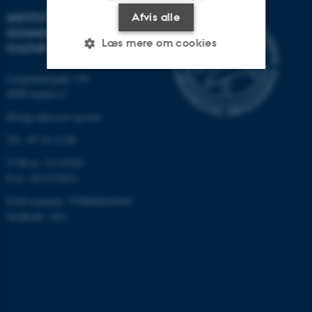
INSTITUT FOR
Afvis alle
KOMMUNIKATION OG
Læs mere om cookies
KULTUR
Langelandsgade 139
8000 Aarhus C
Nødvendige
Statistiske
Marketing
Øvrige adresser og kort
Funktionelle
Uklassificerede
Tlf.: 87 16 12 00
CVR-nr: 31119103
P-nr: 1013139411
Nødvendige cookies hjælper
med at gøre hjemmesiden
EAN-nummer: 5798000418363
brugbar ved at aktivere nogle
Stedkode: 1411
grundlæggende funktioner
som navigation mm.
Hjemmesiden kan ikke
fungerer uden disse cookies.