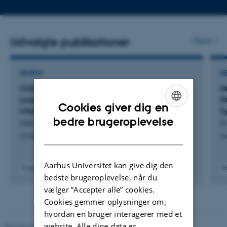
mailadresse
Udvalgte publikationer
Flere
REVIEW
R
Children’s and adolescents’ experiences of
N
outpatient visits across settings and age: an
N
Cookies giver dig en
integrative review
S
ENGLISH
bedre brugeroplevelse
Milther, C. +6.
El
DANISH
Children's Health Care
Jo
Aarhus Universitet kan give dig den
Fagfællebedømt
F
bedste brugeroplevelse, når du
Digital
version
vælger ”Accepter alle” cookies.
vedhæftet
Cookies gemmer oplysninger om,
hvordan en bruger interagerer med et
website. Alle dine data er
Revideret 10.12.2023
-
Pia Gjermandsen