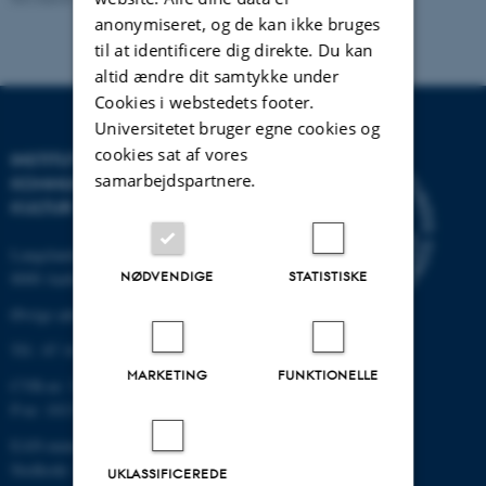
anonymiseret, og de kan ikke bruges
til at identificere dig direkte. Du kan
altid ændre dit samtykke under
Cookies i webstedets footer.
Universitetet bruger egne cookies og
cookies sat af vores
INSTITUT FOR
samarbejdspartnere.
KOMMUNIKATION OG
KULTUR
Langelandsgade 139
NØDVENDIGE
STATISTISKE
8000 Aarhus C
Øvrige adresser og kort
Tlf.: 87 16 12 00
MARKETING
FUNKTIONELLE
CVR-nr: 31119103
P-nr: 1013139411
EAN-nummer: 5798000418363
Stedkode: 1411
UKLASSIFICEREDE