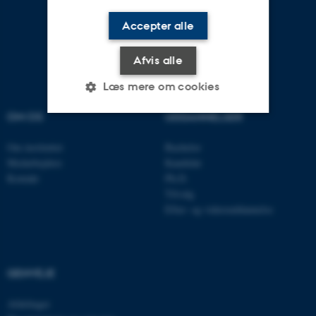
Accepter alle
Afvis alle
Læs mere om cookies
OM OS
UDDANNELSER
Nødvendige
Statistiske
Marketing
Om instituttet
Bachelor
Medarbejdere
Kandidat
Funktionelle
Uklassificerede
Kontakt
Ph.D.
Tilvalg
Efter- og videreuddannelse
Nødvendige cookies hjælper
med at gøre hjemmesiden
brugbar ved at aktivere nogle
GENVEJE
grundlæggende funktioner
som navigation mm.
Afdelinger
Hjemmesiden kan ikke