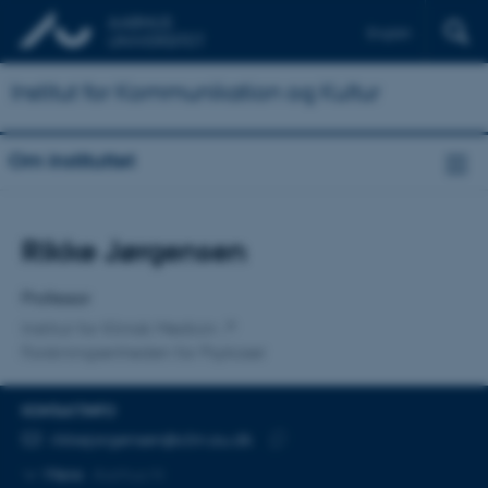
English
Institut for Kommunikation og Kultur
Om instituttet
Titel
Rikke Jørgensen
Primær tilknytning
Professor
Institut for Klinisk Medicin
Forskningsenheden for Psykoser
KONTAKTINFO
MAILADRESSE
rikkejorgensen@clin.au.dk
Kopier
Mere
Aarhus N