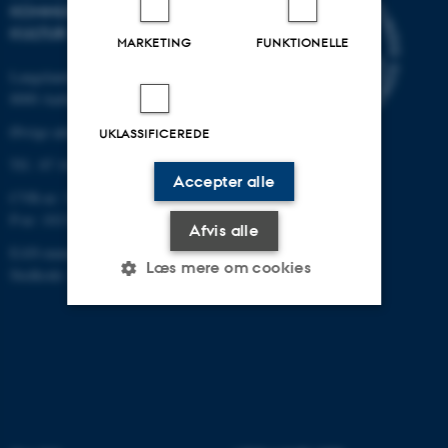
KOMMUNIKATION OG
KULTUR
MARKETING
FUNKTIONELLE
Langelandsgade 139
8000 Aarhus C
Øvrige adresser og kort
UKLASSIFICEREDE
Tlf.: 87 16 12 00
Accepter alle
CVR-nr: 31119103
P-nr: 1013139411
Afvis alle
EAN-nummer: 5798000418363
Læs mere om cookies
Stedkode: 1411
Nødvendige
Statistiske
Marketing
Funktionelle
Uklassificerede