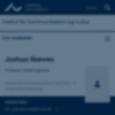
English
Institut for Kommunikation og Kultur
Om instituttet
Titel
Joshua Skewes
Primær tilknytning
Professor, Afdelingsleder
Institut for Kommunikation og Kultur
Kognitionsvidenskab
KONTAKTINFO
MAILADRESSE
josh.skewes@cc.au.dk