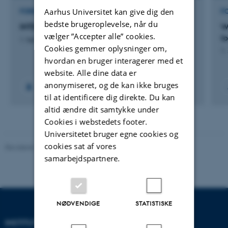
Aarhus Universitet kan give dig den
FORSKNINGSPROJEKT
F
bedste brugeroplevelse, når du
INTERACT-LLM
W
vælger ”Accepter alle” cookies.
t
1. februar 2025
Cookies gemmer oplysninger om,
1.
hvordan en bruger interagerer med et
website. Alle dine data er
anonymiseret, og de kan ikke bruges
til at identificere dig direkte. Du kan
altid ændre dit samtykke under
Cookies i webstedets footer.
Universitetet bruger egne cookies og
cookies sat af vores
Revideret 10.12.2023
-
Pia Gjermandsen
samarbejdspartnere.
NØDVENDIGE
STATISTISKE
INSTITUT FOR