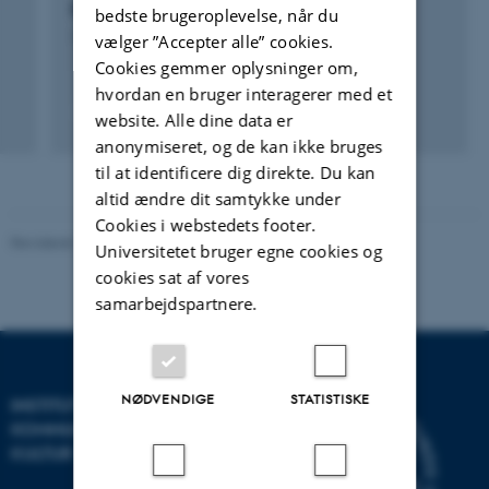
Darwin in Denmark
bedste brugeroplevelse, når du
1. sep. 2006
-
1. jul. 2013
vælger ”Accepter alle” cookies.
Cookies gemmer oplysninger om,
hvordan en bruger interagerer med et
website. Alle dine data er
anonymiseret, og de kan ikke bruges
til at identificere dig direkte. Du kan
altid ændre dit samtykke under
Cookies i webstedets footer.
Revideret 10.12.2023
-
Pia Gjermandsen
Universitetet bruger egne cookies og
cookies sat af vores
samarbejdspartnere.
NØDVENDIGE
STATISTISKE
INSTITUT FOR
KOMMUNIKATION OG
KULTUR