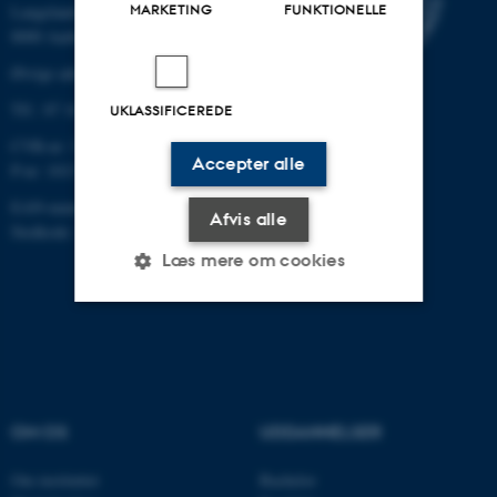
MARKETING
FUNKTIONELLE
Langelandsgade 139
8000 Aarhus C
Øvrige adresser og kort
Tlf.: 87 16 12 00
UKLASSIFICEREDE
CVR-nr: 31119103
Accepter alle
P-nr: 1013139411
EAN-nummer: 5798000418363
Afvis alle
Stedkode: 1411
Læs mere om cookies
Nødvendige
Statistiske
Marketing
Funktionelle
Uklassificerede
OM OS
UDDANNELSER
Nødvendige cookies hjælper
Om instituttet
Bachelor