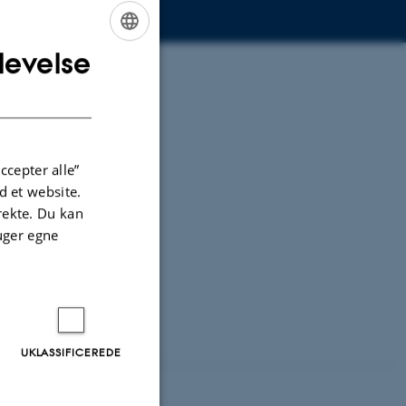
levelse
ENGLISH
DANISH
ccepter alle”
 et website.
irekte. Du kan
uger egne
UKLASSIFICEREDE