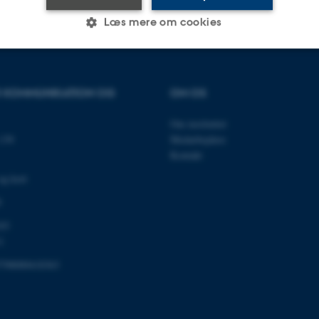
Læs mere om cookies
Statistiske
Marketing
Funktionelle
OR KOMMUNIKATION OG
OM OS
Om instituttet
es hjælper med at gøre hjemmesiden brugbar ved at aktiv
139
Medarbejdere
nktioner som navigation mm. Hjemmesiden kan ikke funge
Kontakt
og kort
0
03
Udbyder / Domæne
Udløb
Beskrivelse
1
30
Denne cookie sættes af
TYPO3 Association
minutter
TYPO3, og bruges til at 
.au.dk
798000418363
session, når en backend-
TYPO3 eller Frontend.
30
Dette cookienavn er fo
Typo3 Association
minutter
webindholdsstyringssyst
.au.dk