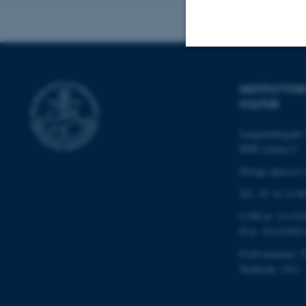
Nødvendige
INSTITUT F
KULTUR
Nødvendige cooki
Langelandsgade 
grundlæggende fu
8000 Aarhus C
cookies.
Øvrige adresser 
Tlf.: 87 16 12 0
CVR-nr: 311191
Navn
P-nr: 101313941
be_typo_user
EAN-nummer: 5
Stedkode: 1411
fe_typo_user