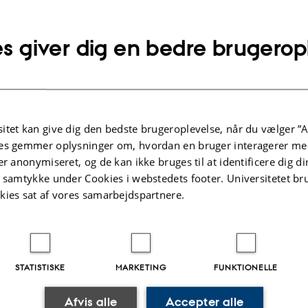
nudsen@cc.au.dk
SE
Kopier
s giver dig en bedre brugerop
mailadresse
n Louise Holst Knudsen
itut for Kommunikation og Kultur
SE
aturgi
Kopier
elandsgade 139
adresse
 Aarhus C
itet kan give dig den bedste brugeroplevelse, når du vælger ”A
mark
es gemmer oplysninger om, hvordan en bruger interagerer med
er anonymiseret, og de kan ikke bruges til at identificere dig d
å kort
t samtykke under Cookies i webstedets footer. Universitetet br
re-profil
kies sat af vores samarbejdspartnere.
STATISTISKE
MARKETING
FUNKTIONELLE
.2023
-
Pia Gjermandsen
Afvis alle
Accepter alle