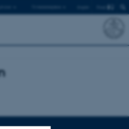
Find
 ph.d.er
Til medarbejdere
English
n