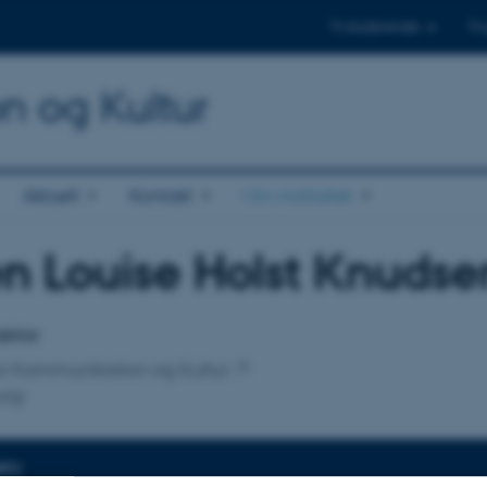
Til studerende
Til
on og Kultur
Aktuelt
Kontakt
Om instituttet
en Louise Holst Knudse
tilknytning
ektor
 for Kommunikation og Kultur
rgi
NFO