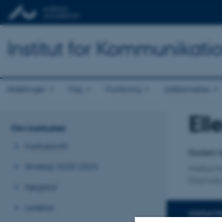
Institut for Kommunikati
Afdelinger
Fag
Forskning
Uddannelse
Ell
Titel
Om instituttet
Primær 
Institutprofil
Ekstern l
Strategi 2020-2025
Institut
Dramatu
Nøgletal
Ledelse
KONTAKTI