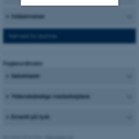
Uddannelser
Nødvendige
Statistiske
Marketing
Funktionelle
Uklassificerede
Netværk for alumner
Nødvendige cookies hjælper
med at gøre hjemmesiden
Fagkoordinator
brugbar ved at aktivere nogle
Sekretærer
grundlæggende funktioner
som navigation mm.
Hjemmesiden kan ikke
Videnskabelige medarbejdere
fungerer uden disse cookies.
Emeriti på tysk
Navn
Udbyder / Domæne
be_typo_user
TYPO3 Association
Revideret 08.06.2026
-
Web Nobel, CC