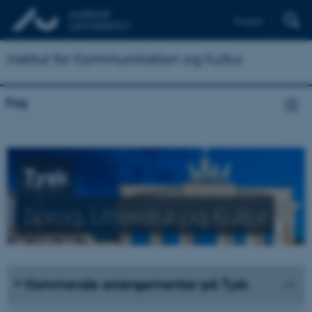
English
Institut for Kommunikation og Kultur
Fag
Tysk
Sprog, Litteratur og Kultur
Kommende arrangementer på Tysk