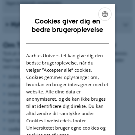
Ingen kommende arrangementer.
Cookies giver dig en
Nyheder fra instituttet
ENGLISH
bedre brugeroplevelse
DANISH
Om Tysk Sprog, Litteratur og Kultur
Tysk på AU rummer fokusområderne sprog, litteratur, kultur og historie.
Aarhus Universitet kan give dig den
Fagets forskere har deres særlige ekspertiser inden for disse fire søjler
bedste brugeroplevelse, når du
med tyngdepunkter inden for følgende områder:
vælger ”Accepter alle” cookies.
moderne grammatik
Cookies gemmer oplysninger om,
hvordan en bruger interagerer med et
jiddisch
website. Alle dine data er
komparativ germansk lingvistik
anonymiseret, og de kan ikke bruges
moderne litteratur og filosofi
til at identificere dig direkte. Du kan
middelhøjtysk litteratur
altid ændre dit samtykke under
tysk og nederlandsk religiøs litteratur i det 15. århundrede
Cookies i webstedets footer.
Universitetet bruger egne cookies og
sundhedskultur og Lebensreform