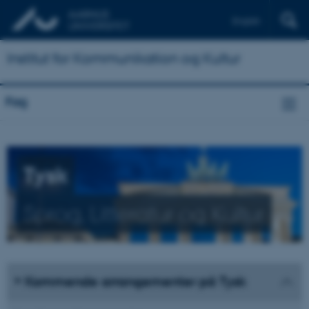
English
Institut for Kommunikation og Kultur
Fag
Tysk
Sprog, Litteratur og Kultur
Kommende arrangementer på Tysk