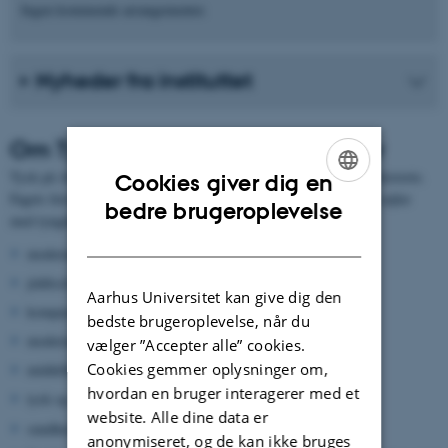
Ingen kommende arrangementer.
Nyheder fra instituttet
Om Tysk Sprog, Litteratur og Kultur
Tysk på AU rummer fokusområderne sprog, litteratur, kultur og historie.
Cookies giver dig en
Fagets forskere har deres særlige ekspertiser inden for disse fire søjler
ENGLISH
bedre brugeroplevelse
med tyngdepunkter inden for følgende områder:
DANISH
moderne grammatik
jiddisch
Aarhus Universitet kan give dig den
komparativ germansk lingvistik
bedste brugeroplevelse, når du
moderne litteratur og filosofi
vælger ”Accepter alle” cookies.
Cookies gemmer oplysninger om,
middelhøjtysk litteratur
hvordan en bruger interagerer med et
tysk og nederlandsk religiøs litteratur i det 15. århundrede
website. Alle dine data er
sundhedskultur og Lebensreform
anonymiseret, og de kan ikke bruges