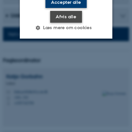
Accepter alle
Uddannelser
Afvis alle
Læs mere om cookies
Netværk for alumner
Nødvendige
Statistiske
Marketing
Fagkoordinator
Funktionelle
Uklassificerede
Katja
Gorbahn
Lektor
Nødvendige cookies hjælper
katja.gorbahn@cc.au.dk
M
med at gøre hjemmesiden
1481, 542
H
brugbar ved at aktivere nogle
+4587162706
P
grundlæggende funktioner
som navigation mm.
Hjemmesiden kan ikke
fungerer uden disse cookies.