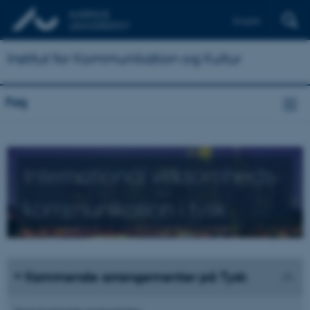
English
Institut for Kommunikation og Kultur
Fag
International virksomheds­
kommunikation i tysk
Kommende arrangementer på Tysk