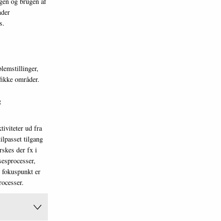
ngen og brugen af
nder
s.
emstillinger,
fikke områder.
g
iviteter ud fra
ilpasset tilgang
rskes der fx i
sesprocesser,
t fokuspunkt er
rocesser.