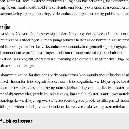
 den kontekst, som teksterne produceres i, og som har betydning for udformni
r sig fx om samfundsforhold i tysktalende områder, tysktalende markeder, heru
segmentering og positionering, virksomhedens organisering og public relation
miljø
 studiets fokusområde baserer sig på den forskning, der udføres i International
nikation i afdelingen. Omdrejningspunktet herfor er de kommunikative probl
med forskellige former for virksomhedskommunikation generelt og i sprogspeci
kommunikative problemstillinger i relation til international og interkulturel
tion, leksikografi, oversættelse, tolkning og udarbejdelse af tekster i fag- o
ative sammenhænge.
skommunikation forskes der i virksomhedernes kommunikative udførelse af akt
inkel. Inden for leksikografi forskes der i leksikografiske værktøjer og behovst
Inden for oversættelse, tolkning og udarbejdelse af fagkommunikative tekster fo
mhedshjemmesider, juridiske, tekniske og finansielle tekster, samt i oversættel
eknologiske værktøjer og oversættelsessociologiske problemstillinger. Et ande
dling af videnskabelig viden i studerendes relevante skrive- og oversættelsesp
Publikationer