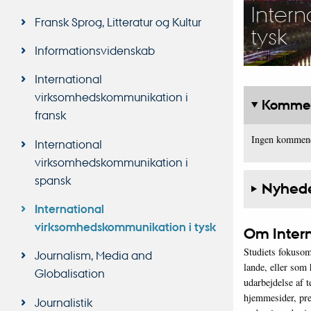
Intern
Fransk Sprog, Litteratur og Kultur
tysk
Informationsvidenskab
International
virksomhedskommunikation i
Kommen
fransk
Ingen kommend
International
virksomhedskommunikation i
spansk
Nyheder
International
virksomhedskommunikation i tysk
Om Intern
Studiets fokusom
Journalism, Media and
lande, eller som
Globalisation
udarbejdelse af 
hjemmesider, pre
Journalistik