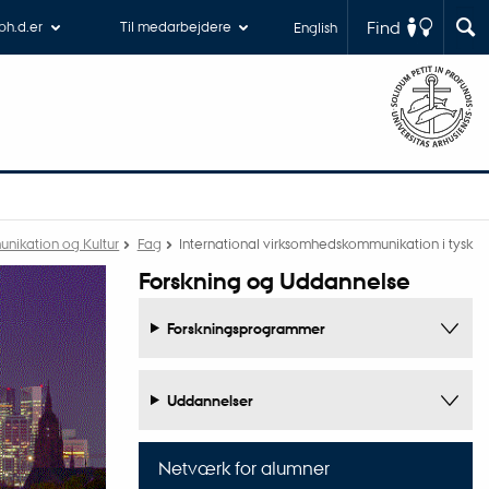
Find
 ph.d.er
Til medarbejdere
English
munikation og Kultur
Fag
International virksomhedskommunikation i tysk
Forskning og Uddannelse
Forskningsprogrammer
Uddannelser
Netværk for alumner