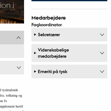
on i
Medarbejdere
Fagkoordinator
Sekretærer
Videnskabelige
medarbejdere
Emeriti på tysk
d tysktalende
lse, tolkning og
om fx
supplement hertil