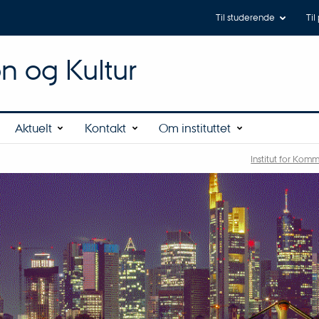
Til studerende
Til
on og Kultur
Aktuelt
Kontakt
Om instituttet
Institut for Kom