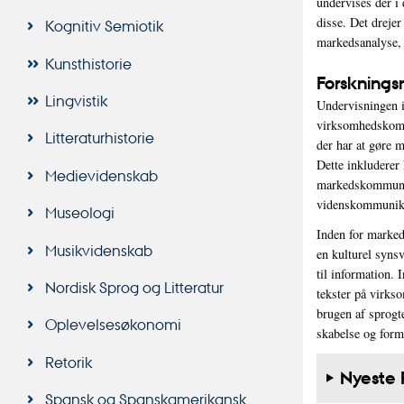
undervises der i
disse. Det dreje
Kognitiv Semiotik
markedsanalyse, 
Kunsthistorie
Forsknings
Lingvistik
Undervisningen i
virksomhedskommu
Litteraturhistorie
der har at gøre 
Dette inkluderer 
Medievidenskab
markedskommunika
videnskommunik
Museologi
Inden for marked
Musikvidenskab
en kulturel synsv
til information. 
Nordisk Sprog og Litteratur
tekster på virkso
brugen af sprogt
Oplevelsesøkonomi
skabelse og formi
Retorik
Nyeste 
Spansk og Spanskamerikansk