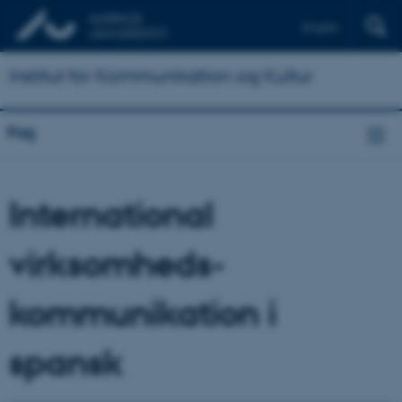
English
Institut for Kommunikation og Kultur
Fag
International
virksomheds­
kommunikation i
spansk