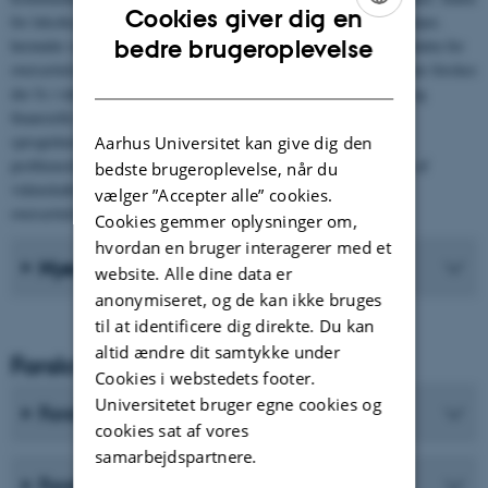
Cookies giver dig en
for leksikografi forskes der i behovstilpassede informationsværktøjer,
ENGLISH
bedre brugeroplevelse
herunder online ordbøger og integrerede L2
writing assistants
. Inden for
oversættelse, tolkning og udarbejdelse af fagkommunikative tekster forskes
DANISH
der fx i tekster på virksomhedshjemmesider, juridiske, tekniske og
finansielle tekster, samt i oversættelsesprocesser, brugen af
sprogteknologiske værktøjer og oversættelsessociologiske
Aarhus Universitet kan give dig den
problemstillinger. Et andet fokuspunkt er skabelse og formidling af
bedste brugeroplevelse, når du
videnskabelig viden i studerendes relevante skrive- og
vælger ”Accepter alle” cookies.
oversættelsesprocesser.
Cookies gemmer oplysninger om,
hvordan en bruger interagerer med et
Nyeste Publikationer
website. Alle dine data er
anonymiseret, og de kan ikke bruges
til at identificere dig direkte. Du kan
altid ændre dit samtykke under
Forskning og Uddannelse
Cookies i webstedets footer.
Universitetet bruger egne cookies og
Forskningsprogrammer
cookies sat af vores
samarbejdspartnere.
Forskningscentre og forskningsprojekter