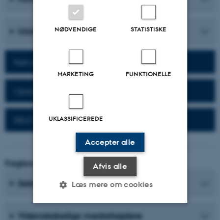
NØDVENDIGE
STATISTISKE
Uddannelser
Netværk for alumner
MARKETING
FUNKTIONELLE
Opslagsværker for alumner
UKLASSIFICEREDE
DELE Eksamen
Accepter alle
Fagkoordinator
Afvis alle
Sekretærer
Læs mere om cookies
Videnskabelige medarbejdere