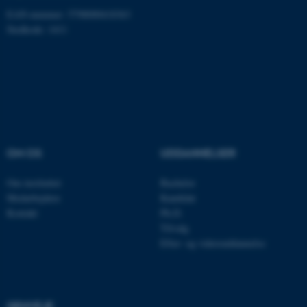
EAN-nummer: 5798000418363
fe_typo_user
Typo3 Association
Stedkode: 1411
.au.dk
OM OS
UDDANNELSER
Om instituttet
Bachelor
Medarbejdere
Kandidat
Kontakt
Ph.D.
ASP.NET_SessionId
Microsoft Corporation
.au.dk
Tilvalg
Efter- og videreuddannelse
JSESSIONID
Oracle Corporation
.au.dk
GENVEJE