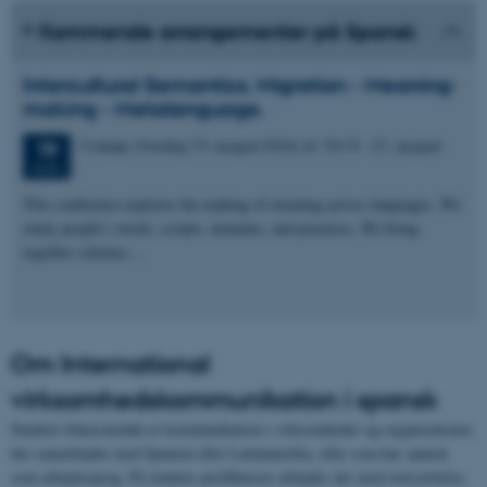
Kommende arrangementer på Spansk
Intercultural Semantics. Migration - Meaning-
making - Metalanguage.
3 dage,
Onsdag
19.
august 2026,
kl. 10:15
-
21. august
19
AUG.
This conference explores the making of meaning across languages. We
study people's words, scripts, domains, and practices. We bring
together scholars…
Om International
virksomhedskommunikation i spansk
Studiets fokusområde er kommunikation i virksomheder og organisationer,
der samarbejder med Spanien eller Latinamerika, eller som har spansk
som arbejdssprog. På studiets profilkurser arbejdes der med oversættelse,