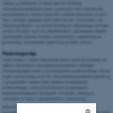
tolkning og udarbejdelse af tekster inden for forskellige
virksomhedskommunikative genrer og teksttyper som fx hjemmesider,
pressemeddelelser, tekniske beskrivelser, juridiske dokumenter og mails.
Som et naturligt supplement hertil undervises der i den kontekst, som
teksterne produceres i, og som har betydning for udformningen og brugen
af disse. Det drejer sig fx om samfundsforhold i spansktalende områder,
spansktalende markeder, herunder markedsanalyse, segmentering og
positionering, virksomhedens organisering og public relations.
Forskningsmiljø
Undervisningen i studiets fokusområde baserer sig på den forskning, der
udføres i International virksomhedskommunikation i afdelingen.
Omdrejningspunktet herfor er de kommunikative problemstillinger, der har
at gøre med forskellige former for virksomhedskommunikation generelt og
i sprogspecifikke områder. Dette inkluderer kommunikative
problemstillinger i relation til international og interkulturel
markedskommunikation, leksikografi, oversættelse, tolkning og
udarbejdelse af tekster i fagkommunikative sammenhænge.
Inden for markedskommunikation forskes der i virksomhedernes
kommunikative udførelse af aktiviteter ud fra en kulturel synsvinkel. Inden