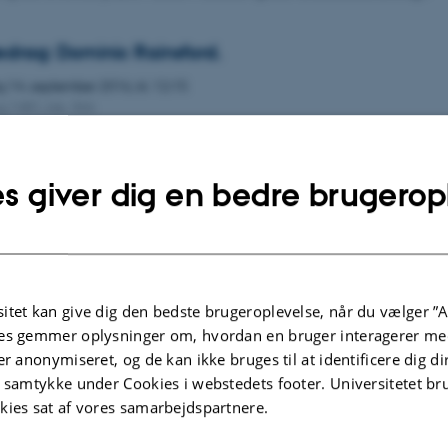
redrag: Dominic Rainsford.
g
14.
september 2016,
kl. 12:15
g 1481, lok. 366
s giver dig en bedre brugerop
CTURE: PABLO SÁNCHEZ LEÓN
ag
12.
september 2016,
kl. 13:15
IK NIELSENSVEJ 4, MØDELOKALE 2. 1421-2.
AL SOLIDARITY. THE RECOVERY OF MEMORY IN 21ST-CENTURY 
itet kan give dig den bedste brugeroplevelse, når du vælger ”A
MOVEMENT AND BEYOND
es gemmer oplysninger om, hvordan en bruger interagerer med
er anonymiseret, og de kan ikke bruges til at identificere dig d
t samtykke under Cookies i webstedets footer. Universitetet br
TIONSMØDE
kies sat af vores samarbejdspartnere.
g
6.
september 2016,
kl. 09:30