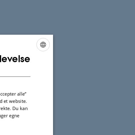
levelse
ENGLISH
DANISH
SPAIN
ccepter alle”
 et website.
irekte. Du kan
uger egne