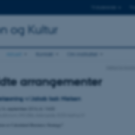
Til studerende
Til
on og Kultur
Aktuelt
Kontakt
Om instituttet
Institut for Kom
ldte arrangementer
elæsning v/Jakob Isak Nielsen
g
16.
september 2016,
kl. 14:00
Auditorium, INCUBA, Aabogade, 8200 Aarhus N
ion or Calculated Business Strategy?