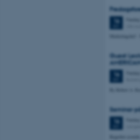
Fredagsfo
Freda
16
Lille 
SEP.
Marketingchef - 
Guest Lec
AMERICAN
Freda
16
Buildi
SEP.
By Robert A. Ru
Seminar på
Freda
16
Langel
SEP.
Begrebet æstetik