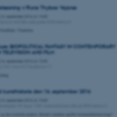
relæsning v/Rune Thyboe Vejersø
g
16.
september 2016,
kl. 14:00
auditorium, INCUBA, Aabogade, 8200 Aarhus N
NorthSide / Tinderbox
ture: BIOPOLITICAL FANTASY IN CONTEMPORARY
 TELEVISION AND FILM
g
16.
september 2016,
kl. 13:30
ng 1441, room 012 (Auditorium 1)
shing
 kunsthistorie den 16. september 2016
g
16.
september 2016,
kl. 13:00
andsgade 139, bygn. 1585, KaserneScenens lille sal, 8000 Aarhus C
 og den æstetiske praksis: Kreativt medium og/eller kommunikationsstragi?