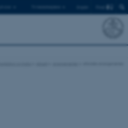
Find
 ph.d.er
Til medarbejdere
English
munikation og Kultur
Aktuelt
Arrangementer
Afholdte arrangementer