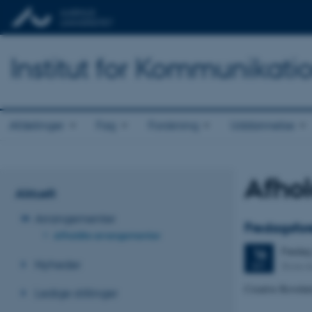
Institut for Kommunikati
Afdelinger
Fag
Forskning
Uddannelse
Afho
Aktuelt
Arrangementer
Fredagsfor
Afholdte arrangementer
Freda
16
Nyheder
Store 
SEP.
Creative Revolut
Ledige stillinger