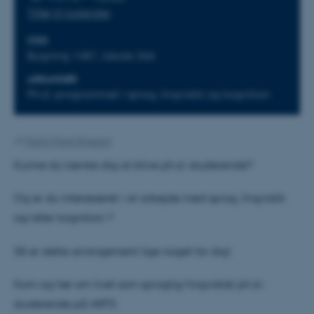
Tilføj til kalender
STED
Bygning 1481, lokale 366
ARRANGØR
Ph.d.-programmet i sprog, lingvistik og kognition
Af
Martin Munk Stigaard
Kunne du tænke dig at blive ph.d.-studerende?
Og er du interesseret i at arbejde med sprog, lingvistik
og/eller kognition ?
Så er dette arrangement lige noget for dig!
Kom og hør om livet som sproglig/lingvistisk ph.d.-
studerende på ARTS.