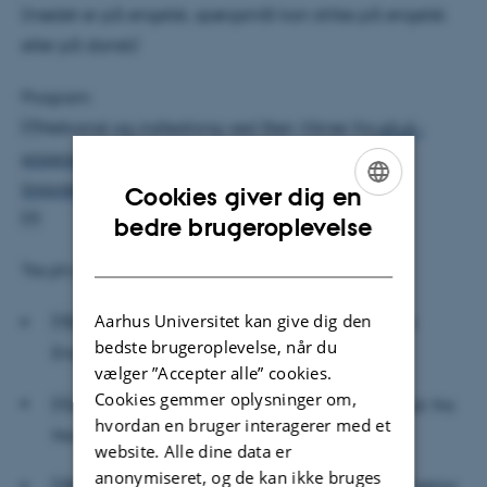
(mødet er på engelsk, spørgsmål kan stilles på engelsk
eller på dansk)
Program:
Velkomst og indledning ved Sten Vikner fra
ph.d.-
programmet i sprog,
lingvistik og kognition.
Cookies giver dig en
ENGLISH

bedre brugeroplevelse
DANISH
Tre ph.d.-studerende holder oplæg:
Aarhus Universitet kan give dig den
Sidsel Rasmussen (nuværende ph.d.-stud. fra
bedste brugeroplevelse, når du
Engelsk)
vælger ”Accepter alle” cookies.
Cookies gemmer oplysninger om,
Jens Sand Østergaard (nuværende ph.d.-stud. fra
hvordan en bruger interagerer med et
Nordisk)
website. Alle dine data er
anonymiseret, og de kan ikke bruges
Ethan Weed (forhenværende ph.d.-stud., nu lektor