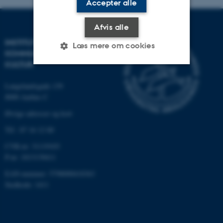
Accepter alle
Afvis alle
INSTITUT FOR
Læs mere om cookies
KOMMUNIKATION OG
KULTUR
Nødvendige
Statistiske
Marketing
Langelandsgade 139
8000 Aarhus C
Funktionelle
Uklassificerede
Øvrige adresser og kort
Tlf.: 87 16 12 00
Nødvendige cookies hjælper
CVR-nr: 31119103
med at gøre hjemmesiden
P-nr: 1013139411
brugbar ved at aktivere nogle
EAN-nummer: 5798000418363
grundlæggende funktioner
Stedkode: 1411
som navigation mm.
Hjemmesiden kan ikke
fungerer uden disse cookies.