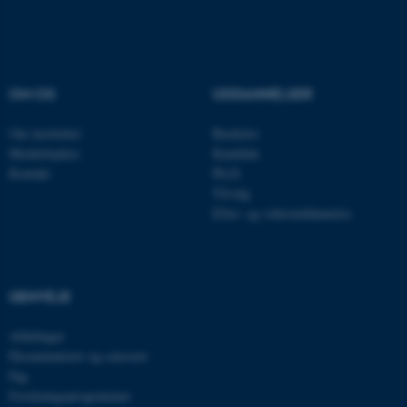
Navn
Udbyder / Domæne
be_typo_user
TYPO3 Association
OM OS
UDDANNELSER
.au.dk
Om instituttet
Bachelor
Medarbejdere
Kandidat
Kontakt
Ph.D.
fe_typo_user
Typo3 Association
Tilvalg
.au.dk
Efter- og videreuddannelse
GENVEJE
Afdelinger
Eksaminatorer og censorer
Fag
Forskningsprogrammer