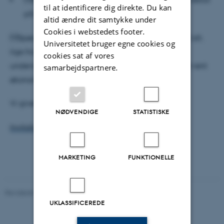
til at identificere dig direkte. Du kan
på Lingvistik)
altid ændre dit samtykke under
Cookies i webstedets footer.
Spørgerunde hvor man kan spørge om (næsten) alt,
Universitetet bruger egne cookies og
lige fra det faglige over
cookies sat af vores
undervisningsmuligheder og udlandsophold til det rent
samarbejdspartnere.
økonomiske
Vi giver kaffe og kage …
NØDVENDIGE
STATISTISKE
Invitation med program.
MARKETING
FUNKTIONELLE
Revideret 02.12.2025
-
Arts Kommunikation
UKLASSIFICEREDE