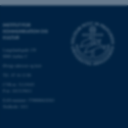
Navn
Udbyder / Domæne
INSTITUT FOR
be_typo_user
TYPO3 Association
KOMMUNIKATION OG
.au.dk
KULTUR
Langelandsgade 139
8000 Aarhus C
fe_typo_user
Typo3 Association
.au.dk
Øvrige adresser og kort
Tlf.: 87 16 12 00
CVR-nr: 31119103
P-nr: 1013139411
EAN-nummer: 5798000418363
Stedkode: 1411