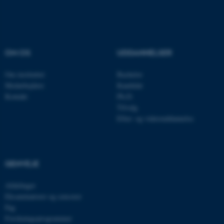
ASP.NET_SessionId
Microsoft Corporation
.au.dk
OM OS
UDDANNELSER
JSESSIONID
Oracle Corporation
Om instituttet
Bachelor
.au.dk
Medarbejdere
Kandidat
Kontakt
Ph.D.
Tilvalg
Efter- og videreuddannelse
AWSALBTGCORS
Amazon Web Services, Inc.
airtable.com
GENVEJE
CFTOKEN
Adobe Inc.
Afdelinger
eddiprod.au.dk
Eksaminatorer og censorer
Fag
Forskningsprogrammer