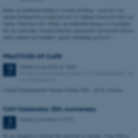
Kultur og sundhedsforskning er i rivende udvikling – og nu får vi en
sjælden mulighed for at mødes på tværs af Aalborg Universitet (AAU) og
Aarhus Universitet (AU). Kultur- og sundhedsforskning er et tværfagligt
felt, der undersøger, hvordan kulturelle, kunstneriske og æstetiske faktorer
spiller sammen med sundhed, sygdom, behandling og trivsel.…
PRACTICES OF CARE
Fredag
12.
juni 2026,
kl. 13:00
12
Richard Mortensen Stuen, Building 1422, Fredrik Nielsens Vej
JUN.
2-4, 8000 Aarhus C
Cultural Transformations Summer Seminar 2026 – All are welcome.
CAVI Celebrates 25th Anniversary
Tirsdag
2.
juni 2026,
kl. 12:15
2
JUN.
We are delighted to celebrate this milestone on Tuesday, 2 June 2026 at