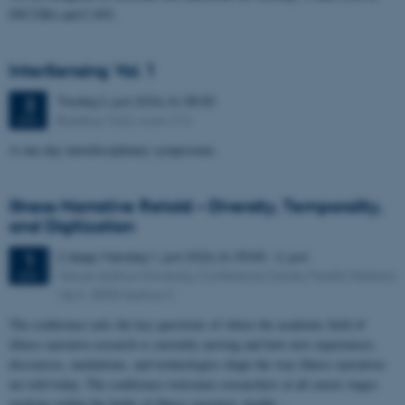
INCUBA and CAVI.
InterSensing Vol. 1
Tirsdag
2.
juni 2026,
kl. 08:30
2
Building 1632, room 212
JUN.
A one-day interdisciplinary symposium.
Illness Narrative Retold – Diversity, Temporality,
and Digitization
2 dage,
Mandag
1.
juni 2026,
kl. 09:00
-
2. juni
1
Venue: Aarhus University, Conference Center, Fredrik Nielsens
JUN.
Vej 4 , 8000 Aarhus C
The conference asks the key questions of where the academic field of
illness narrative research is currently moving and how new experiences,
discourses, mediations, and technologies shape the way illness narratives
are told today. The conference welcomes researchers at all career stages
working within the fields of illness narrative, health…