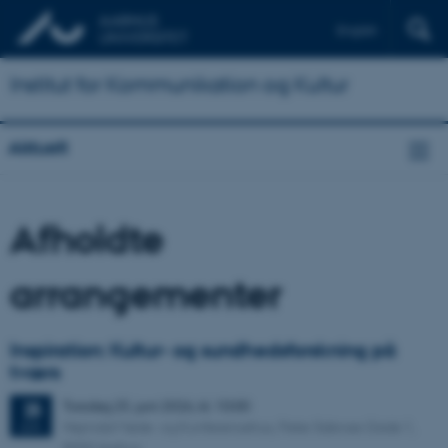
English
Institut for Kommunikation og Kultur
Aktuelt
Afholdte
arrangementer
Inspiration: Kultur- og sundhedsforskning på
tværs
Torsdag
25.
juni 2026,
kl. 10:00
25
Hejmdal Møde- og Konferencehus, Peter Sabroes Gade 1,
JUN.
8000 Aarhus