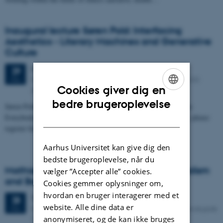
Inaugural lecture Søren Pold: Interfacing
Aesthetics - Literary Machines and Generative
Culture
Fredag
29.
maj 2026,
kl. 15:00
29
Peter Bøgh Andersen Auditoriet, Finlandsgade 21, 8200
MAJ
Cookies giver dig en
Aarhus N
ENGLISH
bedre brugeroplevelse
Søren Pold, Professor of Digital Aesthetics and Interface Critique
DANISH
Everybody is welcome, there will be a reception after the lecture, please
register for the reception.
Aarhus Universitet kan give dig den
bedste brugeroplevelse, når du
Mathias Danbolt. Tropaganda: Art, Colonialism
vælger ”Accepter alle” cookies.
and Battles over History.
Cookies gemmer oplysninger om,
hvordan en bruger interagerer med et
Torsdag
28.
maj 2026,
kl. 14:15
28
website. Alle dine data er
Kasernen, Building 1584, Door B, Room 124. Langelandsgade
MAJ
anonymiseret, og de kan ikke bruges
145, 8000 Aarhus C