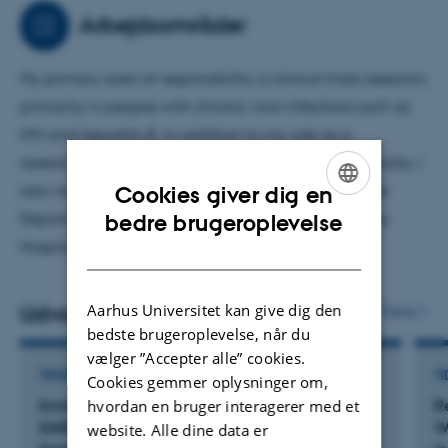
Arbejdsområder
My primary area of ​​responsibility is clinical trials research,
primarily in people with chronic viral infections such as
HIV and hepatitis B. In addition to my role as a
researcher and Associate Professor at Aarhus University, I
also work as an infectious disease consultant at The
Cookies giver dig en
ENGLISH
Department of Infectious Diseases, Aarhus University
bedre brugeroplevelse
Hospital.
DANISH
Aarhus Universitet kan give dig den
Udvalgte publikationer
Flere
bedste brugeroplevelse, når du
vælger ”Accepter alle” cookies.
TIDSSKRIFTARTIKEL
TI
Cookies gemmer oplysninger om,
hvordan en bruger interagerer med et
Immunological Dysfunction Associated with
R
SARS-CoV-2 Persistence in
W
website. Alle dine data er