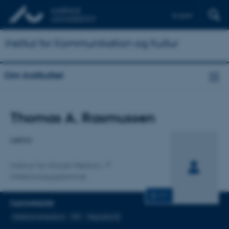
English
Institut for Kommunikation og Kultur
Om instituttet
Titel
Thomas A. Rasmussen
Primær tilknytning
Lektor
Institut for Klinisk Medicin
Infektionssygdomme
CV
FAGOMRÅDER
Infektionsmedicin
HIV
Hepatitis B