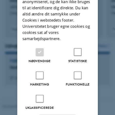
Immunocompromised Patients
in
anonymiseret, og de kan ikke bruges
Johannsen, I. +17.
N
til at identificere dig direkte. Du kan
altid ændre dit samtykke under
Clinical and Experimental Immunology, Supplement
Th
Cookies i webstedets footer.
Universitetet bruger egne cookies og
Fagfællebedømt
F
cookies sat af vores
Digital
samarbejdspartnere.
version
vedhæftet
Udvalgte aktiviteter
Flere
NØDVENDIGE
STATISTISKE
FOREDRAG OG MUNDTLIGE BIDRAG
Northern Light: Innovative HIV care
31. maj 2024
MARKETING
FUNKTIONELLE
Revideret 10.12.2023
-
Pia Gjermandsen
UKLASSIFICEREDE