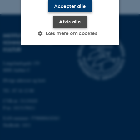
Accepter alle
Afvis alle
Læs mere om cookies
INSTITUT FOR
KOMMUNIKATION OG
KULTUR
Nødvendige
Statistiske
Marketing
Langelandsgade 139
Funktionelle
Uklassificerede
8000 Aarhus C
Øvrige adresser og kort
Tlf.: 87 16 12 00
Nødvendige cookies hjælper
CVR-nr: 31119103
med at gøre hjemmesiden
P-nr: 1013139411
brugbar ved at aktivere nogle
grundlæggende funktioner
EAN-nummer: 5798000418363
som navigation mm.
Stedkode: 1411
Hjemmesiden kan ikke