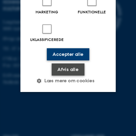
KOMMUNIKATION OG
KULTUR
MARKETING
FUNKTIONELLE
Langelandsgade 139
8000 Aarhus C
Øvrige adresser og kort
UKLASSIFICEREDE
Tlf.: 87 16 12 00
Accepter alle
CVR-nr: 31119103
P-nr: 1013139411
Afvis alle
EAN-nummer: 5798000418363
Læs mere om cookies
Stedkode: 1411
Nødvendige
Statistiske
Marketing
Funktionelle
Uklassificerede