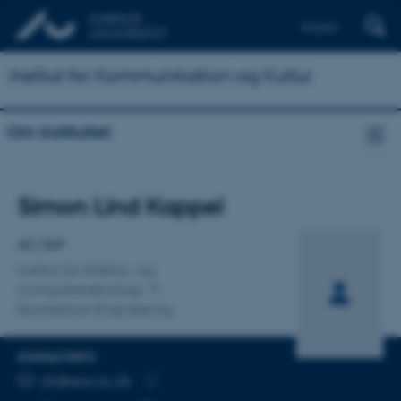
English
Institut for Kommunikation og Kultur
Om instituttet
Titel
Simon Lind Kappel
Primær tilknytning
AC-TAP
Institut for Elektro- og
Computerteknologi
Biomedical Engineering
KONTAKTINFO
MAILADRESSE
slk@ece.au.dk