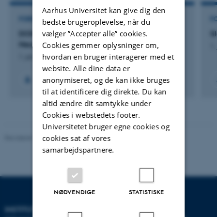
Aarhus Universitet kan give dig den
FORSKNINGSPROJEKT
F
bedste brugeroplevelse, når du
vælger ”Accepter alle” cookies.
DONUT: The European Doctoral Network for
S
Neural Prostheses and Brain Research
Cookies gemmer oplysninger om,
1.
hvordan en bruger interagerer med et
1. jan. 2024
-
31. dec. 2027
website. Alle dine data er
anonymiseret, og de kan ikke bruges
til at identificere dig direkte. Du kan
altid ændre dit samtykke under
Cookies i webstedets footer.
Universitetet bruger egne cookies og
Revideret 10.12.2023
-
Pia Gjermandsen
cookies sat af vores
samarbejdspartnere.
NØDVENDIGE
STATISTISKE
INSTITUT FOR