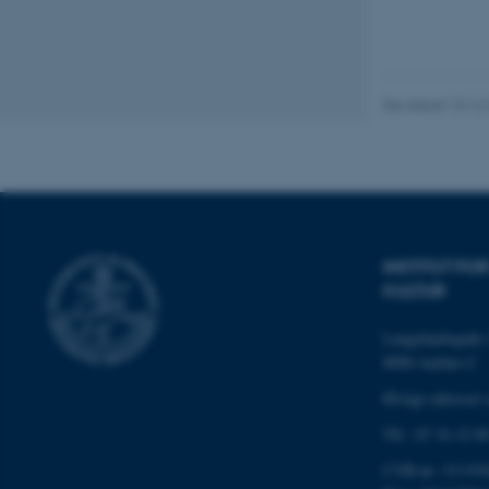
Nødvendige cooki
grundlæggende fu
cookies.
Revideret 10.12
Navn
be_typo_user
INSTITUT F
fe_typo_user
KULTUR
Langelandsgade 
8000 Aarhus C
Øvrige adresser 
Tlf.: 87 16 12 0
ASP.NET_SessionId
CVR-nr: 311191