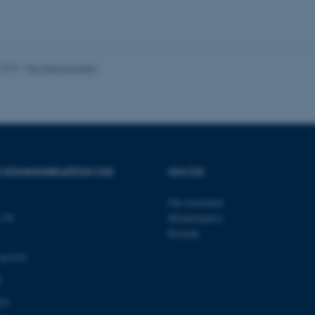
es hjælper med at gøre hjemmesiden brugbar ved at aktiv
nktioner som navigation mm. Hjemmesiden kan ikke funge
.2023
-
Pia Gjermandsen
Udbyder / Domæne
Udløb
Beskrivelse
30
Denne cookie sættes af
TYPO3 Association
minutter
TYPO3, og bruges til at 
.au.dk
session, når en backend-
TYPO3 eller Frontend.
OR KOMMUNIKATION OG
OM OS
30
Dette cookienavn er fo
Typo3 Association
minutter
webindholdsstyringssyst
.au.dk
som en brugersessionside
Om instituttet
muligt at gemme bruger
139
Medarbejdere
tilfælde er det muligvis
kan indstilles ved defau
Kontakt
dette kan forhindres af 
de fleste tilfælde er det in
og kort
ødelagt i slutningen af 
indeholder en tilfældig id
0
specifikke brugerdata.
Session
Denne cookie er en purp
Microsoft Corporation
03
cookie, der bruges af hj
.au.dk