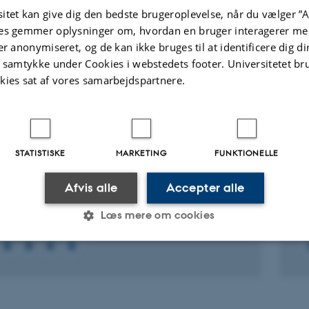
ællebedømt
itet kan give dig den bedste brugeroplevelse, når du vælger ”A
Digital
es gemmer oplysninger om, hvordan en bruger interagerer med
version
er anonymiseret, og de kan ikke bruges til at identificere dig d
vedhæftet
t samtykke under Cookies i webstedets footer. Universitetet br
ter
Aktiviteter
kies sat af vores samarbejdspartnere.
KNINGSPROJEKT
F
g Literary Practices. Exploring Current
R
STATISTISKE
MARKETING
FUNKTIONELLE
sformations of the Literary System
E
i
. 2023
-
30. nov. 2027
Afvis alle
Accepter alle
b
1.
Læs mere om cookies
Statistiske
Marketing
Funktionelle