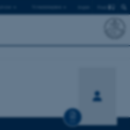
Find
 ph.d.er
Til medarbejdere
English
CV