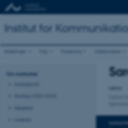
Institut for Kommunikati
Afdelinger
Fag
Forskning
Uddannelse
Sa
Titel
Om instituttet
Primær 
Institutprofil
Lektor
Strategi 2020-2025
Institut
Børnelitt
Nøgletal
Ledelse
KONTAKTI