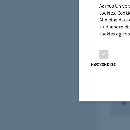
Fagf
Aarhus Univers
cookies. Cooki
Alle dine data 
altid ændre di
Projek
cookies og coo
FORS
Youn
NØDVENDIGE
Tran
1. aug
Nødvendige