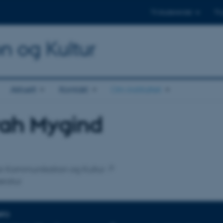
Til studerende
Til
on og Kultur
Aktuelt
Kontakt
Om instituttet
rah Mygind
tilknytning
 for Kommunikation og Kultur
eratur
NFO