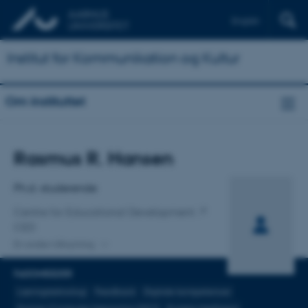
English
Institut for Kommunikation og Kultur
Om instituttet
Titel
Rasmus R. Hansen
Primær tilknytning
Ph.d.-studerende
Centre for Educational Development
CED
En anden tilknytning
FAGOMRÅDER
Læringsteknologi
Feedback
Digitale kompetencer