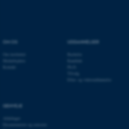
fungerer uden disse cookies.
Navn
Udbyder / Domæne
be_typo_user
TYPO3 Association
.au.dk
OM OS
UDDANNELSER
Om instituttet
Bachelor
Medarbejdere
Kandidat
fe_typo_user
Typo3 Association
Kontakt
Ph.D.
.au.dk
Tilvalg
Efter- og videreuddannelse
GENVEJE
Afdelinger
Eksaminatorer og censorer