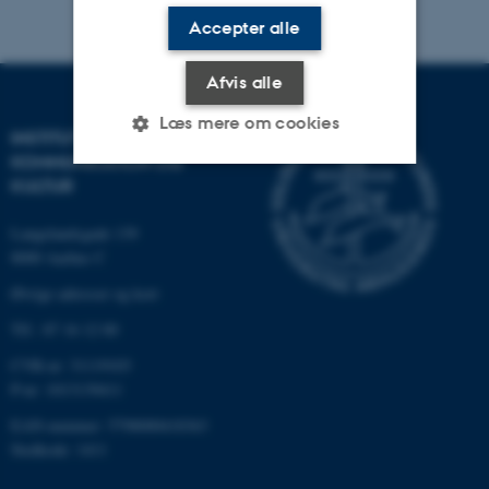
Accepter alle
Afvis alle
Læs mere om cookies
INSTITUT FOR
KOMMUNIKATION OG
KULTUR
Nødvendige
Statistiske
Marketing
Langelandsgade 139
Funktionelle
Uklassificerede
8000 Aarhus C
Øvrige adresser og kort
Tlf.: 87 16 12 00
Nødvendige cookies hjælper
med at gøre hjemmesiden
CVR-nr: 31119103
P-nr: 1013139411
brugbar ved at aktivere nogle
grundlæggende funktioner
EAN-nummer: 5798000418363
som navigation mm.
Stedkode: 1411
Hjemmesiden kan ikke