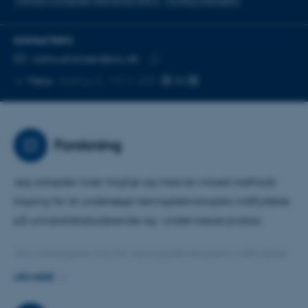
Human-Computer Interaction (HCI)
Kunstig intelligens
KONTAKTINFO
MAILADRESSE
rasmushansen@au.dk
Kopier
Mere
Aarhus C, 1911-339
mailadresse
Forskning
Jeg arbejder tvær-fagligt og med en mixed methods
tilgang for at undersøge læringsteknologiers indflydelse
på universitetsstuderende og -underviseres praksis.
Jeg interesserer mig for læringsteknologiens indflydelse
på kognitive læringsprocesser, og samtidig anskuer jeg
LÆS MERE
teknologien med et sociomaterielt perspektiv, inspireret