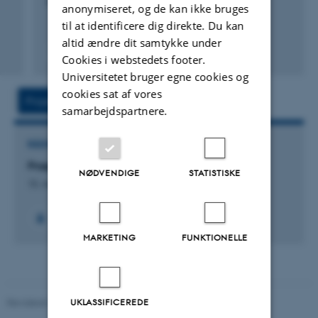
Hansen, R.
anonymiseret, og de kan ikke bruges
til at identificere dig direkte. Du kan
altid ændre dit samtykke under
Fagfællebedømt
Cookies i webstedets footer.
Universitetet bruger egne cookies og
cookies sat af vores
Projekter
Aktivitet
samarbejdspartnere.
RÅDGIVNINGSPROJEKT
Præprojekt Digitalt Kompetente Dimittender
NØDVENDIGE
STATISTISKE
15. mar. 2022
-
30. jun. 2022
MARKETING
FUNKTIONELLE
Revideret 10.12.2023
-
Pia Gjermandsen
UKLASSIFICEREDE