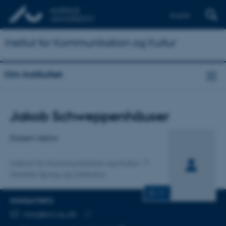
English
Institut for Kommunikation og Kultur
Om instituttet
Titel
Jakob Schweppenhäuser
Primær tilknytning
Ekstern lektor
Institut for Kommunikation og Kultur
Nordisk Sprog og Litteratur
CV
KONTAKTINFO
MAILADRESSE
norjs@cc.au.dk