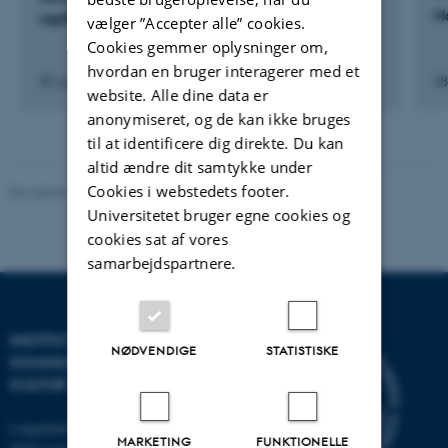
N
rapflows
vælger ”Accepter alle” cookies.
Cookies gemmer oplysninger om,
hvordan en bruger interagerer med et
30. juni 2026
28
website. Alle dine data er
anonymiseret, og de kan ikke bruges
til at identificere dig direkte. Du kan
altid ændre dit samtykke under
Cookies i webstedets footer.
Revideret 10.12.2023
-
Pia Gjermandsen
Universitetet bruger egne cookies og
cookies sat af vores
samarbejdspartnere.
INSTITUT FOR
NØDVENDIGE
STATISTISKE
KOMMUNIKATION OG
KULTUR
Langelandsgade 139
MARKETING
FUNKTIONELLE