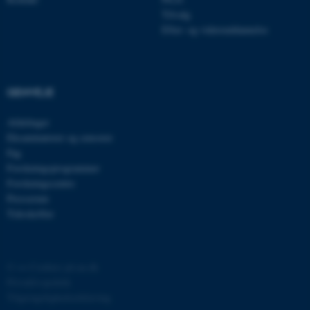
brugbar ved at aktivere nogle
Tilvalg
grundlæggende funktioner
Efter- og videreuddannelse
som navigation mm.
Hjemmesiden kan ikke
fungerer uden disse cookies.
GENVEJE
Afdelinger
Eksaminatorer og censorer
Navn
Udbyder / Domæne
Fag
be_typo_user
TYPO3 Association
Forskningsprogrammer
.au.dk
Forskningscentre
Presserum
Tidsskrifter
fe_typo_user
Typo3 Association
.au.dk
©
—
Cookies på au.dk
Privatlivspolitik
Tilgængelighedserklæring