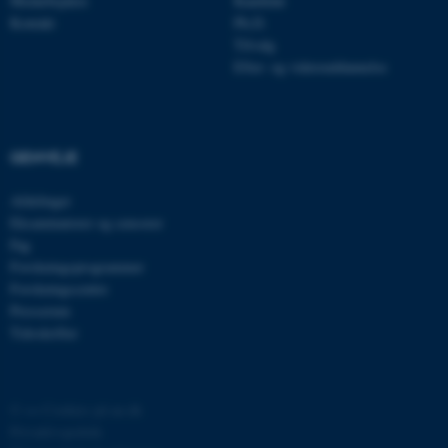
Medarbejdere
Kandidat
be_typo_user
TYPO3 Association
Kontakt
Ph.D.
.au.dk
Tilvalg
Efter- og videreuddannelse
fe_typo_user
Typo3 Association
.au.dk
GENVEJE
Afdelinger
Eksaminatorer og censorer
Fag
Forskningsprogrammer
Forskningscentre
Presserum
Tidsskrifter
ASP.NET_SessionId
Microsoft Corporation
©
—
Cookies på au.dk
.au.dk
Privatlivspolitik