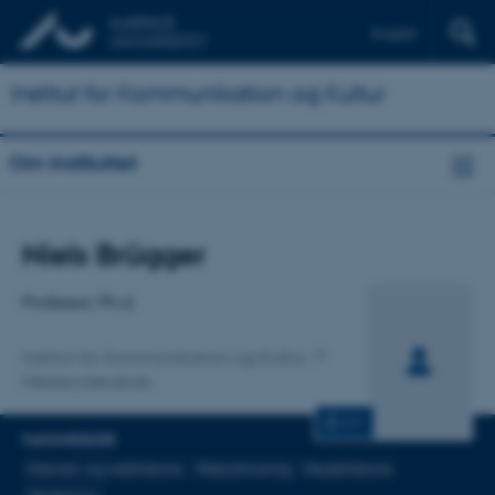
English
Institut for Kommunikation og Kultur
Om instituttet
Titel
Niels Brügger
Primær tilknytning
Professor, Ph.d.
Institut for Kommunikation og Kultur
Medievidenskab
CV
FAGOMRÅDER
Internet- og webhistorie
Webarkivering
Mediehistorie