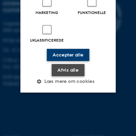
KOMMUNIKATION OG
KULTUR
MARKETING
FUNKTIONELLE
Langelandsgade 139
8000 Aarhus C
Øvrige adresser og kort
UKLASSIFICEREDE
Tlf.: 87 16 12 00
Accepter alle
CVR-nr: 31119103
P-nr: 1013139411
Afvis alle
EAN-nummer: 5798000418363
Læs mere om cookies
Stedkode: 1411
Nødvendige
Statistiske
Marketing
Funktionelle
Uklassificerede