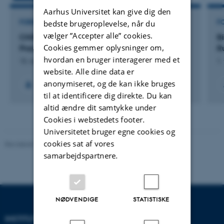
Aarhus Universitet kan give dig den
FORSKNINGSPROJEKT
F
bedste brugeroplevelse, når du
vælger ”Accepter alle” cookies.
CHiPP: Centre for Historical Performance
Bi
Cookies gemmer oplysninger om,
Practice
R
hvordan en bruger interagerer med et
15. november 2018
1.
website. Alle dine data er
anonymiseret, og de kan ikke bruges
+2
til at identificere dig direkte. Du kan
altid ændre dit samtykke under
Cookies i webstedets footer.
Universitetet bruger egne cookies og
cookies sat af vores
Revideret 10.12.2023
-
Pia Gjermandsen
samarbejdspartnere.
NØDVENDIGE
STATISTISKE
INSTITUT FOR