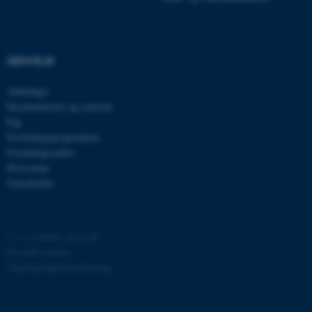
grundlæggende funktioner
som navigation mm.
Hjemmesiden kan ikke
GENVEJE
fungerer uden disse cookies.
Afdelinger
Eksaminatorer og censorer
Fag
Navn
Udbyder / Domæne
Forskningsprogrammer
be_typo_user
TYPO3 Association
Forskningscentre
.au.dk
Presserum
Tidsskrifter
fe_typo_user
Typo3 Association
.au.dk
©
—
Cookies på au.dk
Privatlivspolitik
Tilgængelighedserklæring