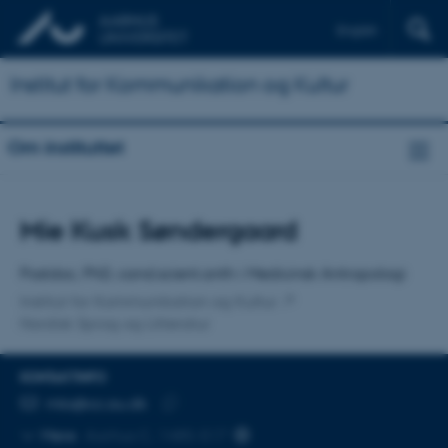
English
Institut for Kommunikation og Kultur
Om instituttet
Titel
Mie Kusk Søndergaard
Primær tilknytning
Postdoc, PhD, cand.scient.anth i Medicinsk Antropologi
Institut for Kommunikation og Kultur
Nordisk Sprog og Litteratur
KONTAKTINFO
MAILADRESSE
mks@cc.au.dk
Kopier
Mere
Aarhus C, 1485-517