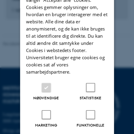
Cookies gemmer oplysninger om,
1. februar 2022
hvordan en bruger interagerer med et
website. Alle dine data er
anonymiseret, og de kan ikke bruges
til at identificere dig direkte. Du kan
altid ændre dit samtykke under
Revideret 10.12.2023
-
Pia Gjermandsen
Cookies i webstedets footer.
Universitetet bruger egne cookies og
cookies sat af vores
samarbejdspartnere.
INSTITUT FOR
KOMMUNIKATION OG
NØDVENDIGE
STATISTISKE
KULTUR
Langelandsgade 139
8000 Aarhus C
MARKETING
FUNKTIONELLE
Øvrige adresser og kort