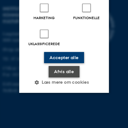
INSTITUT FOR
KOMMUNIKATION OG
MARKETING
FUNKTIONELLE
KULTUR
Langelandsgade 139
8000 Aarhus C
UKLASSIFICEREDE
Øvrige adresser og kort
Accepter alle
Tlf.: 87 16 12 00
CVR-nr: 31119103
Afvis alle
P-nr: 1013139411
Læs mere om cookies
EAN-nummer: 5798000418363
Stedkode: 1411
Nødvendige
Statistiske
Marketing
Funktionelle
Uklassificerede