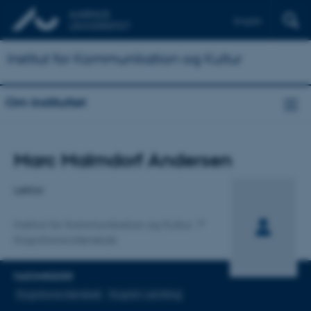
English
Institut for Kommunikation og Kultur
Om instituttet
Titel
Marc Malmdorf Andersen
Primær tilknytning
Lektor
Institut for Kommunikation og Kultur
Kognitionsvidenskab
FAGOMRÅDER
Kognitionsvidenskab
Kognitiv udvikling