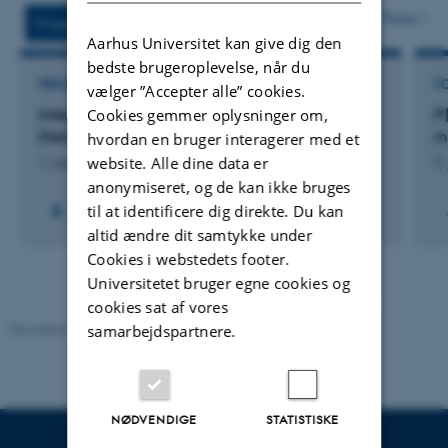
vedhæftet
Flere
Projekter
Aktiviteter
Aarhus Universitet kan give dig den
bedste brugeroplevelse, når du
PROJEKT
F
vælger ”Accepter alle” cookies.
Cookies gemmer oplysninger om,
Integrating Scientific Fear Research into the
P
Design of Immersive Horror Escape Rooms
i
hvordan en bruger interagerer med et
website. Alle dine data er
1. aug. 2025
-
31. jul. 2026
3.
anonymiseret, og de kan ikke bruges
til at identificere dig direkte. Du kan
altid ændre dit samtykke under
Cookies i webstedets footer.
Universitetet bruger egne cookies og
cookies sat af vores
Revideret 10.12.2023
-
Pia Gjermandsen
samarbejdspartnere.
NØDVENDIGE
STATISTISKE