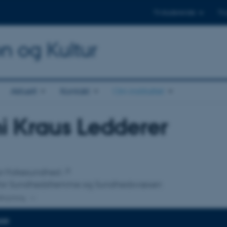
Til studerende
Til
on og Kultur
Aktuelt
Kontakt
Om instituttet
i Kraus Ledderer
tilknytning
 for Folkesundhed
 for Sundhedsfremme og Sundhedsvæsen
lknytning
DER