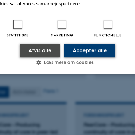
kies sat af vores samarbejdspartnere.
KRIFTARTIKEL
TIDSSKRIFTARTIK
ic illness publics: Identifying
How digital 
types of peer-patienthood on
electronic he
book and Instagram
healthcare pr
son, A. +2.
Duval Jensen,
STATISTISKE
MARKETING
FUNKTIONELLE
rgence
Qualitative Heal
Afvis alle
Accepter alle
Læs mere om cookies
ællebedømt
Fagfællebedømt
Digital
Di
version
ve
vedhæftet
v
Statistiske
Marketing
Funktionelle
Flere
ter
Aktiviteter
es hjælper med at gøre hjemmesiden brugbar ved at aktiv
KNINGSPROJEKT
FORSKNINGSPROJEKT
nktioner som navigation mm. Hjemmesiden kan ikke funge
Care – Producing
PeerCare – Producin
nuity of care in peer-led
continuity of care in 