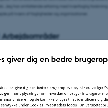
b. Jeg har omfattende erfaring med tværfaglig forskning
de på tværs af fagligheder og organisationer.
Arbejdsområder
tudieleder for uddannelse i Folkesundhedsvidenskab samt 
s giver dig en bedre brugerop
vn for Folkesundhedsvidenskab. Desuden er jeg næstforp
delsen for folkesundhedsvidenskabelig og relaterede ud
itet kan give dig den bedste brugeroplevelse, når du vælger ”A
lgte publikationer
Flere
es gemmer oplysninger om, hvordan en bruger interagerer med
er anonymiseret, og de kan ikke bruges til at identificere dig d
t samtykke under Cookies i webstedets footer. Universitetet br