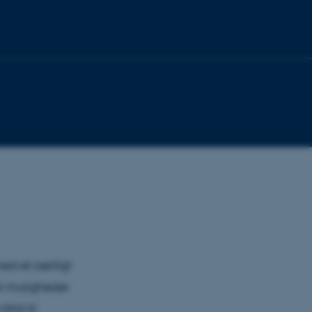
ed et særligt
er muligheder
llid til