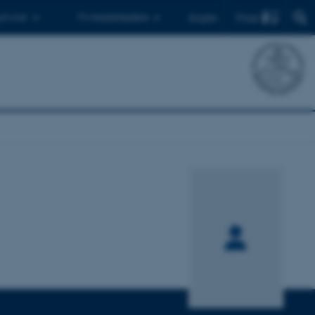
Find
 ph.d.er
Til medarbejdere
English