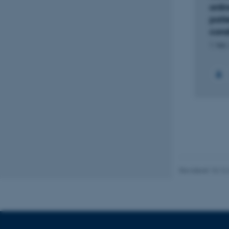
onli
pati
Navn
cond
be_typo_user
1. feb
fe_typo_user
ASP.NET_SessionId
Revideret 10.12
JSESSIONID