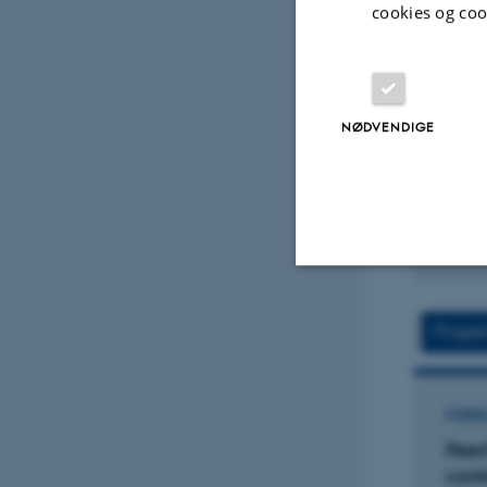
cookies og coo
TIDSS
Chron
two 
Face
Karls
NØDVENDIGE
Conve
Fagf
Nødvendige
Projek
Nødvendige cooki
FORS
grundlæggende fu
Peer
cookies.
conti