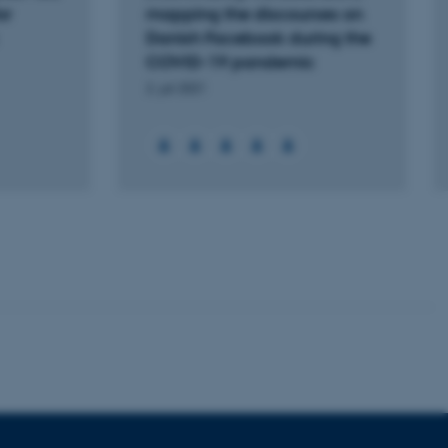
or
mapping the discourses on
Danish Facebook during the
COVID-19 pandemic
 vores CMS-udbyder,
2. juli 2021
identificere en backend-
bruger er logget ind i
rbundet med Typo3-
emet. Det bruges generelt
ntifikator for at gøre det
præferencer, men i mange
 ikke nødvendigt, da det
lt af platformen, skønt
webstedsadministratorer. I
dstillet til at blive
en browsersession. Det
entifikator i stedet for
ose platform session
emmesider, som er skrevet
gi. Den bruges af serveren
onym brugersession.
session cookie, brugt af
Bruges normalt til at
ugersession af serveren.