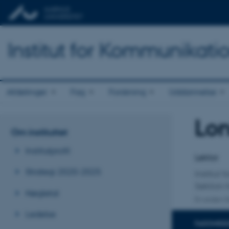
Institut for Kommunikati
Afdelinger
Fag
Forskning
Uddannelse
Lon
Titel
Om instituttet
Primær 
Institutprofil
Lektor
Strategi 2020-2025
Institut
Sektion
Nøgletal
En anden ti
Ledelse
FAGOMRÅ