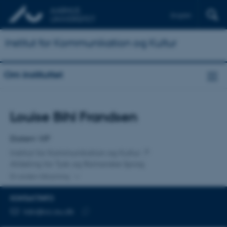
English
Institut for Kommunikation og Kultur
Om instituttet
Titel
Louise Bihl Frandsen
Primær tilknytning
Ekstern VIP
Institut for Kommunikation og Kultur
Afdeling for Tysk og Romanske Sprog
En anden tilknytning
KONTAKTINFO
MAILADRESSE
lobi@cc.au.dk
Kopier