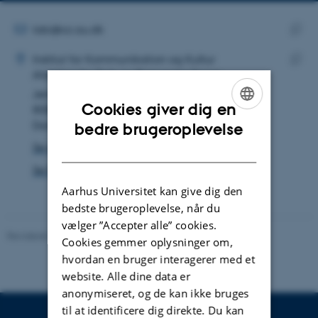
mailadresse
MAILADRESSE
lobi@cc.au.dk
ADRESSE
Kopie
Louise Bihl Frandsen
Institut for Kommunikation og Kultur
maila
Afdeling for Tysk og Romanske Sprog
Kopie
Jens Chr. Skous Vej 4
adres
Cookies giver dig en
8000 Aarhus C
ENGLISH
Danmark
bedre brugeroplevelse
Se på kort
DANISH
Se Pure-profil
Aarhus Universitet kan give dig den
bedste brugeroplevelse, når du
vælger ”Accepter alle” cookies.
Revideret 10.12.2023
-
Pia Gjermandsen
Cookies gemmer oplysninger om,
hvordan en bruger interagerer med et
website. Alle dine data er
anonymiseret, og de kan ikke bruges
til at identificere dig direkte. Du kan