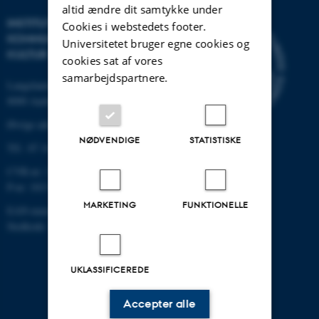
altid ændre dit samtykke under
INSTITUT FOR
Cookies i webstedets footer.
KOMMUNIKATION OG
Universitetet bruger egne cookies og
KULTUR
cookies sat af vores
samarbejdspartnere.
Langelandsgade 139
8000 Aarhus C
Øvrige adresser og kort
NØDVENDIGE
STATISTISKE
Tlf.: 87 16 12 00
CVR-nr: 31119103
P-nr: 1013139411
MARKETING
FUNKTIONELLE
EAN-nummer: 5798000418363
Stedkode: 1411
UKLASSIFICEREDE
Accepter alle