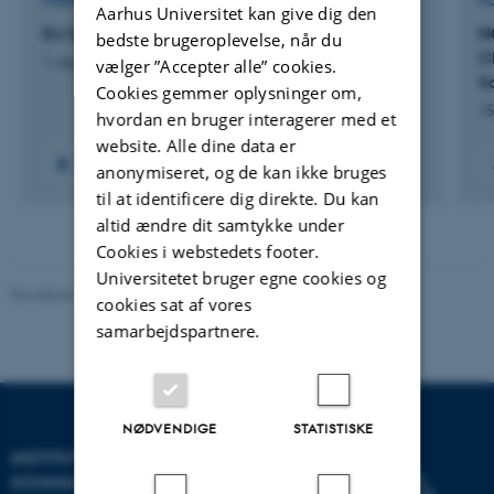
FORSKNINGSPROJEKT
F
Aarhus Universitet kan give dig den
En fællesskabsorienteret etik med unge
N
bedste brugeroplevelse, når du
C
1. sep. 2024
-
31. aug. 2025
vælger ”Accepter alle” cookies.
S
Cookies gemmer oplysninger om,
15
hvordan en bruger interagerer med et
website. Alle dine data er
anonymiseret, og de kan ikke bruges
til at identificere dig direkte. Du kan
altid ændre dit samtykke under
Cookies i webstedets footer.
Universitetet bruger egne cookies og
Revideret 10.12.2023
-
Pia Gjermandsen
cookies sat af vores
samarbejdspartnere.
NØDVENDIGE
STATISTISKE
INSTITUT FOR
KOMMUNIKATION OG