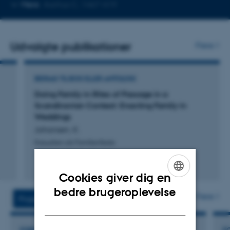
Kopier
Mere
Aarhus C, 1467-419
telefonnummer
Udvalgte publikationer
Flere
BIDRAG TIL BOG ELLER ANTOLOGI
Doing Family in Rites of Passage in a
Scandinavian Context: Enacting Family in
Weddings
Johansen, K.
Kasualien als Familienfeste
Fagfællebedømt
Cookies giver dig en
ENGLISH
bedre brugeroplevelse
Flere
Projekter
Aktiviteter
DANISH