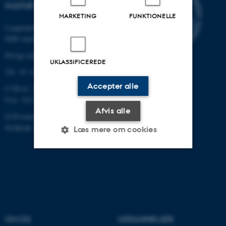
KULTUR
MARKETING
FUNKTIONELLE
Langelandsgade 139
8000 Aarhus C
Øvrige adresser og kort
UKLASSIFICEREDE
Tlf.: 87 16 12 00
Accepter alle
CVR-nr: 31119103
P-nr: 1013139411
Afvis alle
EAN-nummer: 5798000418363
Stedkode: 1411
Læs mere om cookies
Nødvendige
Statistiske
Marketing
Funktionelle
Uklassificerede
OM OS
UDDANNELSER