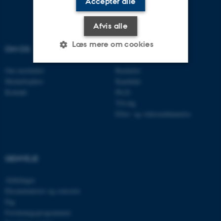
Accepter alle
Afvis alle
Læs mere om cookies
OM OS
UDDANNELSER
Om instituttet
Bachelor
Medarbejdere
Kandidat
Nødvendige
Statistiske
Marketing
Kontakt
Ph.D.
Funktionelle
Uklassificerede
Tilvalg
Efter- og videreuddannelse
Nødvendige cookies hjælper
med at gøre hjemmesiden
GENVEJE
brugbar ved at aktivere nogle
grundlæggende funktioner
Afdelinger
som navigation mm.
Eksaminatorer og censorer
Hjemmesiden kan ikke
Fag
fungerer uden disse cookies.
Forskningsprogrammer