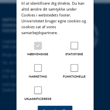
til at identificere dig direkte. Du kan
altid ændre dit samtykke under
Cookies i webstedets footer.
INSTITUT FOR
Universitetet bruger egne cookies og
KOMMUNIKATION OG
cookies sat af vores
KULTUR
samarbejdspartnere.
Langelandsgade 139
8000 Aarhus C
NØDVENDIGE
STATISTISKE
Øvrige adresser og kort
Tlf.: 87 16 12 00
CVR-nr: 31119103
P-nr: 1013139411
MARKETING
FUNKTIONELLE
EAN-nummer: 5798000418363
Stedkode: 1411
UKLASSIFICEREDE