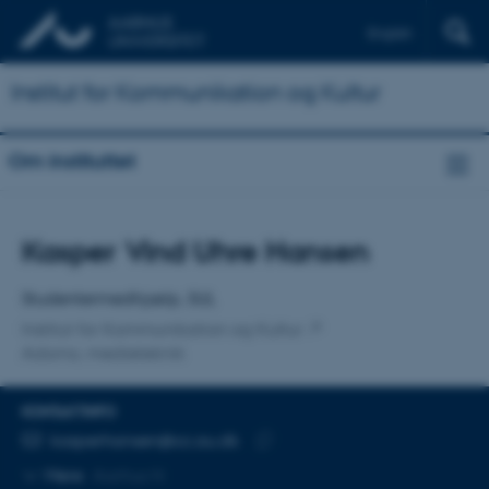
English
Institut for Kommunikation og Kultur
Om instituttet
Titel
Kasper Vind Uhre Hansen
Primær tilknytning
Studentermedhjælp, SUL
Institut for Kommunikation og Kultur
Adorno, medieteknik
KONTAKTINFO
MAILADRESSE
kasperhansen@cc.au.dk
Kopier
Mere
Aarhus N