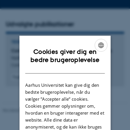
mailadresse
Udvalgte publikationer
TIDSSKRIFTARTIKEL
Commune councils as potential forest managers
Cookies giver dig en
ENGLISH
Nathan, I. +3.
bedre brugeroplevelse
Cambodia Developement Review
DANISH
Fagfællebedømt
Aarhus Universitet kan give dig den
bedste brugeroplevelse, når du
vælger ”Accepter alle” cookies.
Cookies gemmer oplysninger om,
Revideret 10.12.2023
-
Pia Gjermandsen
hvordan en bruger interagerer med et
website. Alle dine data er
anonymiseret, og de kan ikke bruges